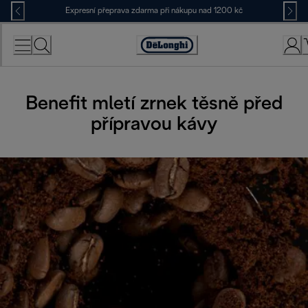
Skip
Expresní přeprava zdarma při nákupu nad 1200 kč
to
Content
Accessibility
Statement
Benefit mletí zrnek těsně před
přípravou kávy