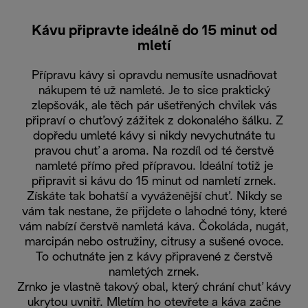
Kávu připravte ideálně do 15 minut od
mletí
Přípravu kávy si opravdu nemusíte usnadňovat
nákupem té už namleté. Je to sice praktický
zlepšovák, ale těch pár ušetřených chvilek vás
připraví o chuťový zážitek z dokonalého šálku. Z
dopředu umleté kávy si nikdy nevychutnáte tu
pravou chuť a aroma. Na rozdíl od té čerstvě
namleté přímo před přípravou. Ideální totiž je
připravit si kávu do 15 minut od namletí zrnek.
Získáte tak bohatší a vyváženější chuť. Nikdy se
vám tak nestane, že přijdete o lahodné tóny, které
vám nabízí čerstvě namletá káva. Čokoláda, nugát,
marcipán nebo ostružiny, citrusy a sušené ovoce.
To ochutnáte jen z kávy připravené z čerstvě
namletých zrnek.
Zrnko je vlastně takový obal, který chrání chuť kávy
ukrytou uvnitř. Mletím ho otevřete a káva začne