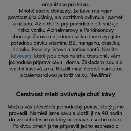
organizace pro kávu.
Mnohé studie dokázaly, že káva má nejen
povzbuzující účinky, ale pozitivně ovlivňuje i paměť
a náladu. Až o 60 % prý pravidelné pití snižuje
riziko vzniku Alzheimerovy a Parkinsonovy
choroby. Zároveň v jednom šálku denně vypijete
pořádnou dávku vitaminu B2, manganu, draslíku,
hořčíku, kyseliny listové a antioxidantů. Kvalitní
kávovary
, které jsou dnes na trhu dostupné, vám
jednoduše připraví kávu i doma. Základem jsou ale
kvalitní kávová zrna. Rozdíl mezi čerstvě namletou
a balenou kávou je totiž velký. Nevěříte?
Čerstvost mletí ovlivňuje chuť kávy
Možná vás přesvědčí jednoduchý pokus, který jsme
provedli. Namleli jsme kávu a uložili ji na 48 hodin
do vzduchotěsné nádoby na tmavé a suché místo.
Po dvou dnech jsme připravili jedno espresso z