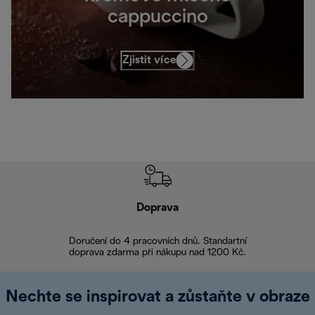
cappuccino
Zjistit více
Doprava
Doprava 
Doručení do 4 pracovních dnů. Standartní
doprava zdarma při nákupu nad 1200 Kč.
Vrácení zboží 
Nechte se inspirovat a zůstaňte v obraze