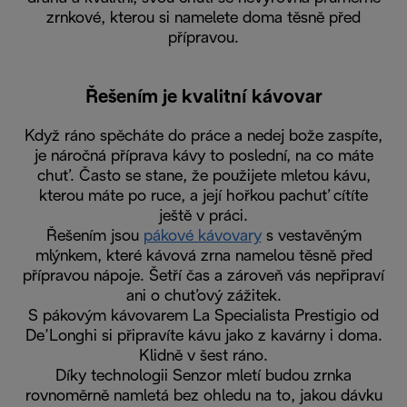
zrnkové, kterou si namelete doma těsně před
přípravou.
Řešením je kvalitní kávovar
Když ráno spěcháte do práce a nedej bože zaspíte,
je náročná příprava kávy to poslední, na co máte
chuť. Často se stane, že použijete mletou kávu,
kterou máte po ruce, a její hořkou pachuť cítíte
ještě v práci.
Řešením jsou
pákové kávovary
s vestavěným
mlýnkem, které kávová zrna namelou těsně před
přípravou nápoje. Šetří čas a zároveň vás nepřipraví
ani o chuťový zážitek.
S pákovým kávovarem La Specialista Prestigio od
De’Longhi si připravíte kávu jako z kavárny i doma.
Klidně v šest ráno.
Díky technologii Senzor mletí budou zrnka
rovnoměrně namletá bez ohledu na to, jakou dávku