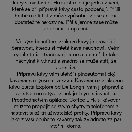
kávy si nastavíte. Hrubost mletí je jedna z věcí,
které se při přípravě kávy často podceňují. Příliš
hrubé mletí totiž může způsobit, že se aroma
dostatečně nerozvine. Příliš jemné zase může
zapříčinit přepálení.
Velkým benefitem zrnkové kávy je právě její
čerstvost, kterou si mletá káva neuchová. Velmi
rychle totiž ztrácí svoje aroma a chuť. Je také
náchylná k vlhnutí a snadno se může stát, že
zplesniví.
Přípravu kávy vám ulehčí i plnoautomatický
kávovar s mlýnkem na kávu. Kávovar na zrnkovou
kávu Eletta Explore od De’Longhi vám ji připraví z
čerstvě namletých zrnek jediným stisknutím.
Prostřednictvím aplikace Coffee Link si kávovar
můžete propojit se svým chytrým telefonem a
nastavit si až tři uživatelské profily. Přípravu kávy
jako z vaší oblíbené kavárny tak zvládnete za pár
vteřin i doma.