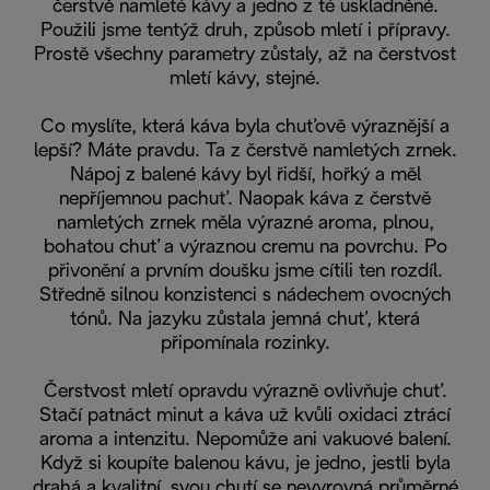
čerstvě namleté kávy a jedno z té uskladněné.
Použili jsme tentýž druh, způsob mletí i přípravy.
Prostě všechny parametry zůstaly, až na čerstvost
mletí kávy, stejné.
Co myslíte, která káva byla chuťově výraznější a
lepší? Máte pravdu. Ta z čerstvě namletých zrnek.
Nápoj z balené kávy byl řidší, hořký a měl
nepříjemnou pachuť. Naopak káva z čerstvě
namletých zrnek měla výrazné aroma, plnou,
bohatou chuť a výraznou cremu na povrchu. Po
přivonění a prvním doušku jsme cítili ten rozdíl.
Středně silnou konzistenci s nádechem ovocných
tónů. Na jazyku zůstala jemná chuť, která
připomínala rozinky.
Čerstvost mletí opravdu výrazně ovlivňuje chuť.
Stačí patnáct minut a káva už kvůli oxidaci ztrácí
aroma a intenzitu. Nepomůže ani vakuové balení.
Když si koupíte balenou kávu, je jedno, jestli byla
drahá a kvalitní, svou chutí se nevyrovná průměrné