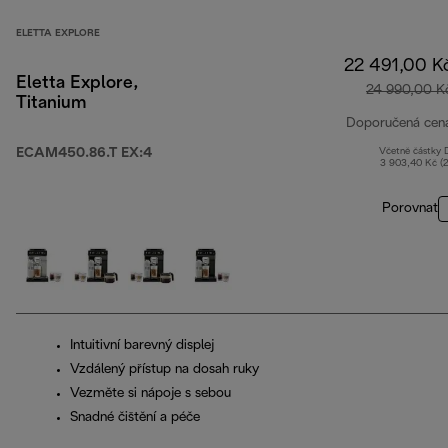
ELETTA EXPLORE
22 491,00 K
Eletta Explore,
24 990,00 K
Titanium
Doporučená cen
ECAM450.86.T EX:4
Včetně částky
3 903,40 Kč (
Porovnat
Intuitivní barevný displej
Vzdálený přístup na dosah ruky
Vezměte si nápoje s sebou
Snadné čištění a péče