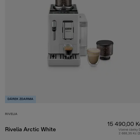
DÁREK ZDARMA
RIVELIA
15 490,00 K
Rivelia Arctic White
Včetně částky
2 688,35 Kč (