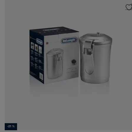
-21 %