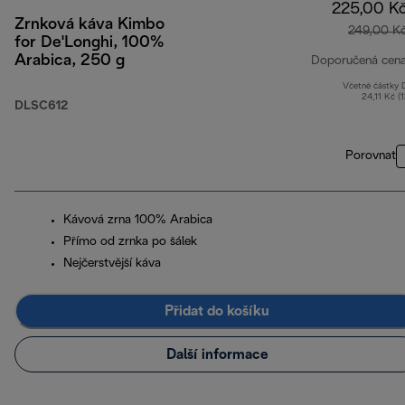
225,00 K
Zrnková káva Kimbo
249,00 K
for De'Longhi, 100%
Arabica, 250 g
Doporučená cen
Včetně částky
24,11 Kč (
DLSC612
Porovnat
Kávová zrna 100% Arabica
Přímo od zrnka po šálek
Nejčerstvější káva
Přidat do košíku
Další informace