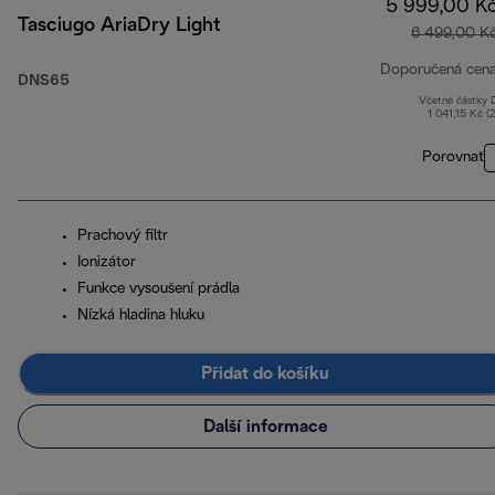
5 999,00 K
Tasciugo AriaDry Light
6 499,00 K
Doporučená cen
DNS65
Včetně částky
1 041,15 Kč (
Porovnat
Prachový filtr
Ionizátor
Funkce vysoušení prádla
Nízká hladina hluku
Přidat do košíku
Další informace