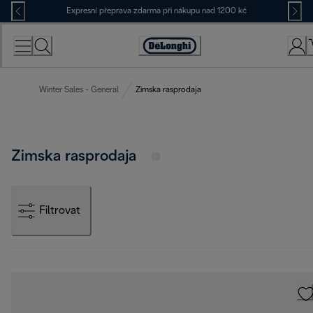
Skip
Expresní přeprava zdarma při nákupu nad 1200 kč
to
Content
Accessibility
Statement
Winter Sales - General
Zimska rasprodaja
Zimska rasprodaja
Filtrovat