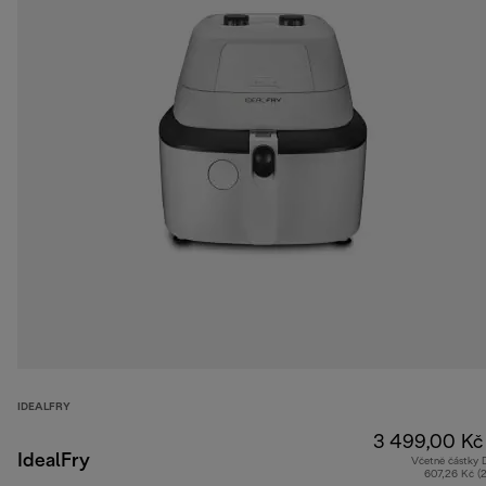
IDEALFRY
3 499,00 Kč
IdealFry
Včetně částky
607,26 Kč (