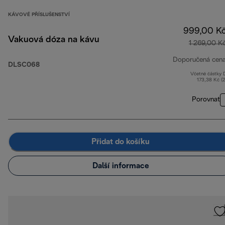
KÁVOVÉ PŘÍSLUŠENSTVÍ
999,00 K
Vakuová dóza na kávu
1 269,00 K
Doporučená cen
DLSC068
Včetně částky
173,38 Kč (
Porovnat
Přidat do košíku
Další informace