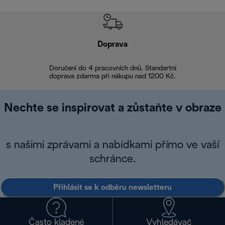
Doprava
Doprava 
Doručení do 4 pracovních dnů. Standartní
doprava zdarma při nákupu nad 1200 Kč.
Vrácení zboží 
Nechte se inspirovat a zůstaňte v obraze
s našimi zprávami a nabídkami přímo ve vaší
schránce.
Přihlásit se k odběru newsletteru
Často kladené
Vyhledávač