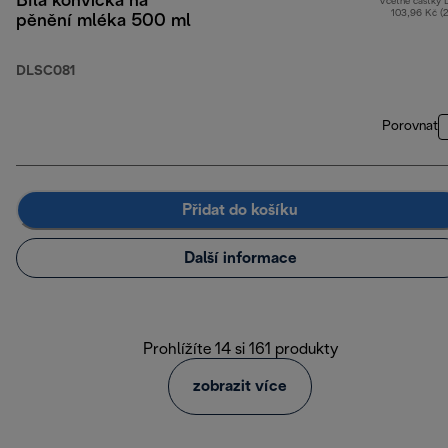
Bílá konvička na
Včetně částky
103,96 Kč (
pěnění mléka 500 ml
DLSC081
Porovnat
Přidat do košíku
Další informace
Prohlížíte 14 si 161 produkty
zobrazit více