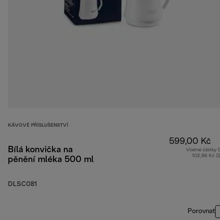
KÁVOVÉ PŘÍSLUŠENSTVÍ
599,00 Kč
Bílá konvička na
Včetně částky
103,96 Kč (
pěnění mléka 500 ml
DLSC081
Porovnat