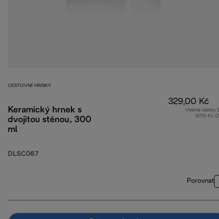
CESTOVNÍ HRNKY
329,00 Kč
Keramický hrnek s
Včetně částky
57,10 Kč (
dvojitou stěnou, 300
ml
DLSC067
Porovnat