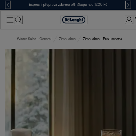
Skip
Expresní přeprava zdarma při nákupu nad 1200 kč
to
Content
Accessibility
Statement
Winter Sales - General
Zimní akce
Zimní akce - Příslušenství