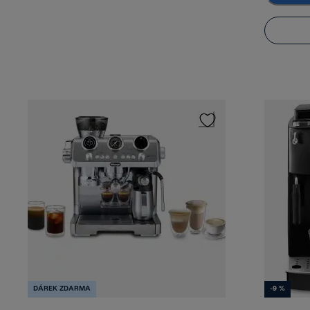
DÁREK ZDARMA
-9 %