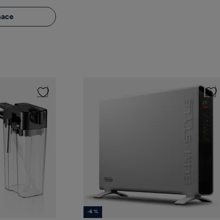
mace
-6 %