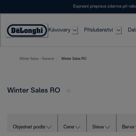
Skip
Expresní přeprava zdarma při ná
to
Content
Kávovary
Příslušenství
Dal
Accessibility
Statement
Winter Sales - General
Winter Sales RO
Winter Sales RO
Objednat podle
Cena
Sleva
Barva