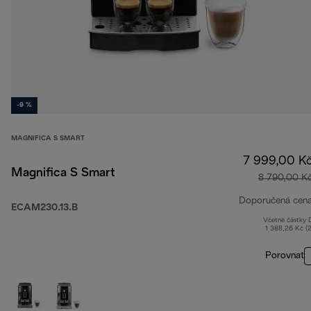
-9 %
MAGNIFICA S SMART
7 999,00 K
Magnifica S Smart
8 790,00 K
Doporučená cen
ECAM230.13.B
Včetně částky
1 388,26 Kč (
Porovnat