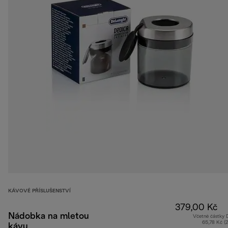
KÁVOVÉ PŘÍSLUŠENSTVÍ
379,00 Kč
Nádobka na mletou
Včetně částky
65,78 Kč (
kávu