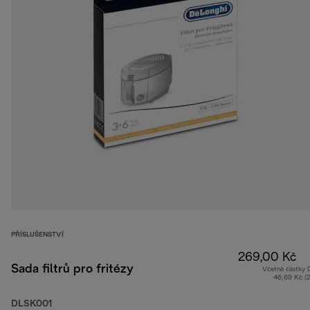
PŘÍSLUŠENSTVÍ
269,00 Kč
Sada filtrů pro fritézy
Včetně částky
46,69 Kč (
DLSK001