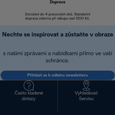
Doprava
Doprava 
Doručení do 4 pracovních dnů. Standartní
doprava zdarma při nákupu nad 1200 Kč.
Vrácení zboží 
Nechte se inspirovat a zůstaňte v obraze
s našimi zprávami a nabídkami přímo ve vaší
schránce.
Přihlásit se k odběru newsletteru
Často kladené
Vyhledávač
dotazy
Servisu