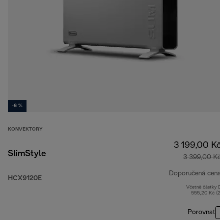
-6 %
KONVEKTORY
3 199,00 K
SlimStyle
3 399,00 K
Doporučená cen
HCX9120E
Včetně částky
555,20 Kč (
Porovnat