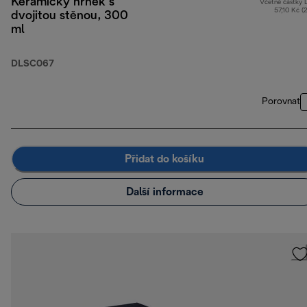
Keramický hrnek s
Včetně částky
57,10 Kč (
dvojitou stěnou, 300
ml
DLSC067
Porovnat
Přidat do košíku
Další informace