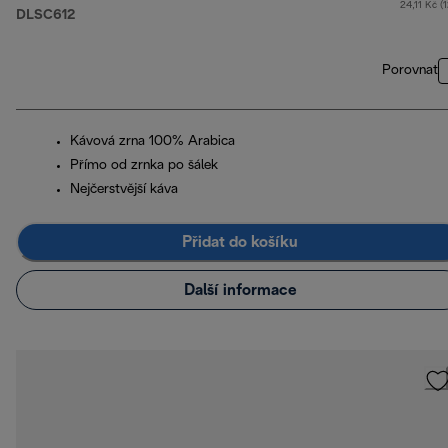
24,11 Kč (
DLSC612
Porovnat
Kávová zrna 100% Arabica
Přímo od zrnka po šálek
Nejčerstvější káva
Přidat do košíku
Další informace