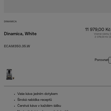
DINAMICA
11 979,00 Kč
Dinamica, White
Včetně částky
2 079,00 Kč (
ECAM350.35.W
Porovnat
Vaše káva jedním dotykem
Široká nabídka receptů
Čerstvá káva v každém šálku