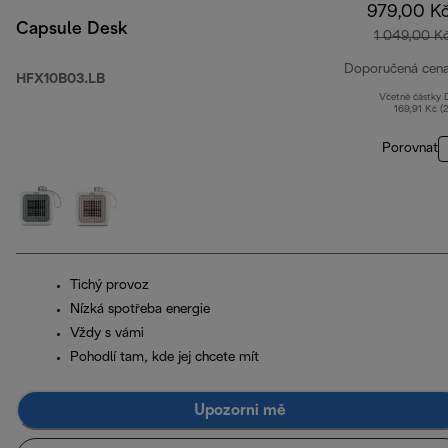
979,00 K
Capsule Desk
1 049,00 K
Doporučená cen
HFX10B03.LB
Včetně částky
169,91 Kč (
Porovnat
Tichý provoz
Nízká spotřeba energie
Vždy s vámi
Pohodlí tam, kde jej chcete mít
Upozorni mě