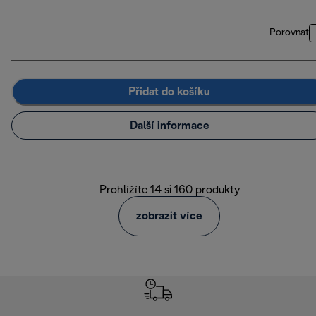
Porovnat
Přidat do košíku
Další informace
Prohlížíte 14 si 160 produkty
zobrazit více