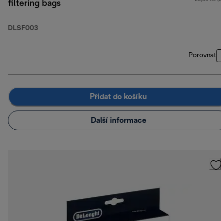
filtering bags
DLSF003
Porovnat
Přidat do košíku
Další informace