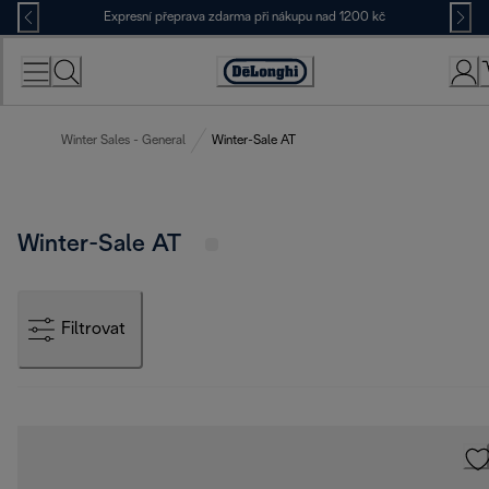
Skip
Expresní přeprava zdarma při nákupu nad 1200 kč
to
Content
Accessibility
Statement
Winter Sales - General
Winter-Sale AT
Winter-Sale AT
Filtrovat