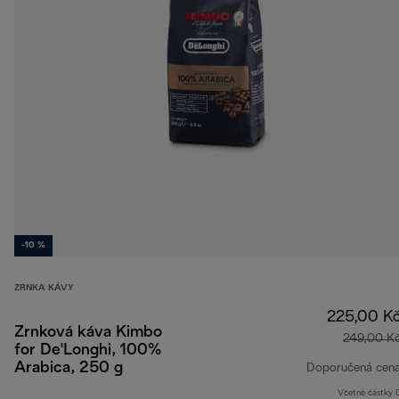
-10 %
ZRNKA KÁVY
225,00 K
Zrnková káva Kimbo
249,00 K
for De'Longhi, 100%
Arabica, 250 g
Doporučená cen
Včetně částky