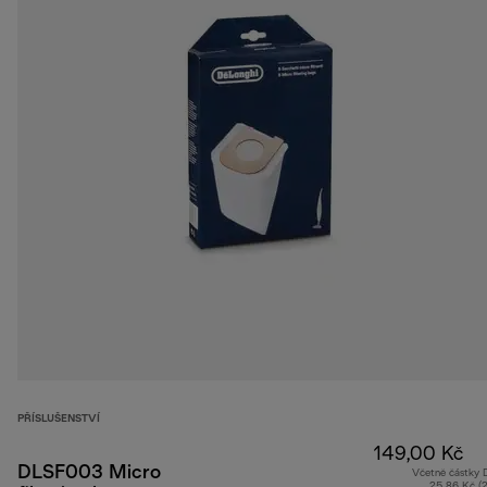
PŘÍSLUŠENSTVÍ
149,00 Kč
DLSF003 Micro
Včetně částky
25,86 Kč (