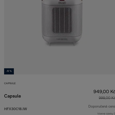
-5 %
CAPSULE
949,00 K
Capsule
999,00 K
Doporučená cen
HFX30C18.IW
Včetně částky