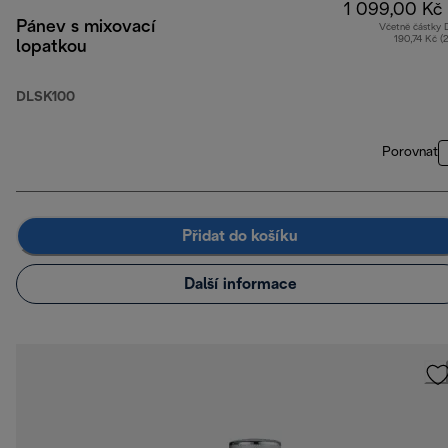
1 099,00 Kč
Pánev s mixovací
Včetně částky
190,74 Kč (
lopatkou
DLSK100
Porovnat
Přidat do košíku
Další informace