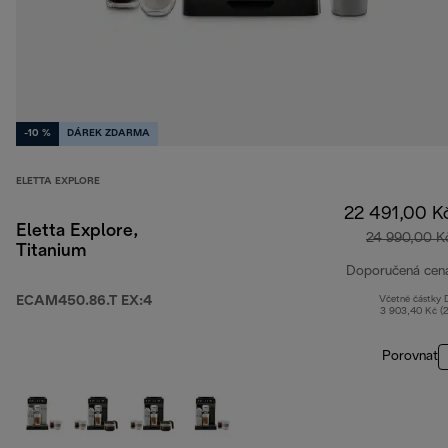
-10 %
DÁREK ZDARMA
ELETTA EXPLORE
22 491,00 K
Eletta Explore,
24 990,00 K
Titanium
Doporučená cen
ECAM450.86.T EX:4
Včetně částky
3 903,40 Kč (
Porovnat