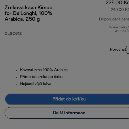
225,00 K
Zrnková káva Kimbo
249,00 K
for De'Longhi, 100%
Arabica, 250 g
Doporučená cen
Včetně částky
24,11 Kč (
DLSC612
Porovnat
Kávová zrna 100% Arabica
Přímo od zrnka po šálek
Nejčerstvější káva
Přidat do košíku
Další informace