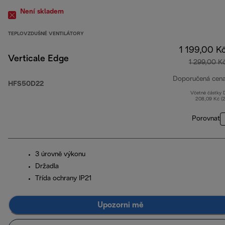
Není skladem
TEPLOVZDUŠNÉ VENTILÁTORY
1 199,00 K
Verticale Edge
1 299,00 K
Doporučená cen
HFS50D22
Včetně částky
208,09 Kč (
Porovnat
3 úrovně výkonu
Držadla
Třída ochrany IP21
Upozorni mě