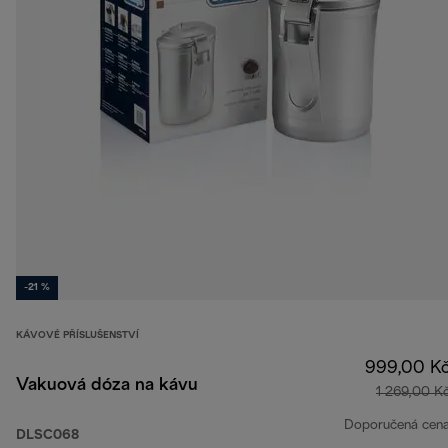
-21 %
KÁVOVÉ PŘÍSLUŠENSTVÍ
999,00 K
Vakuová dóza na kávu
1 269,00 K
Doporučená cen
DLSC068