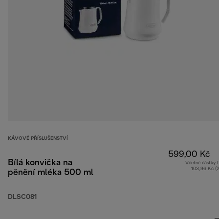
KÁVOVÉ PŘÍSLUŠENSTVÍ
599,00 Kč
Bílá konvička na
Včetně částky
103,96 Kč (
pěnění mléka 500 ml
DLSC081