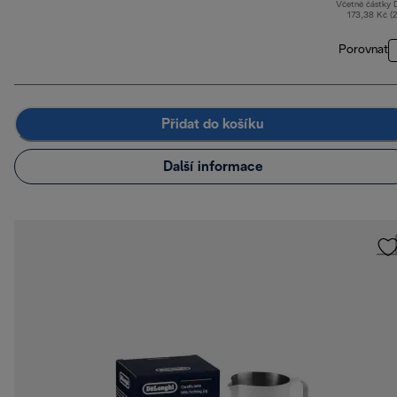
Včetně částky
173,38 Kč (
Porovnat
Přidat do košíku
Další informace