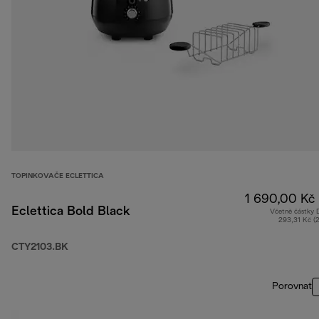
TOPINKOVAČE ECLETTICA
1 690,00 Kč
Eclettica Bold Black
Včetně částky
293,31 Kč (
CTY2103.BK
Porovnat