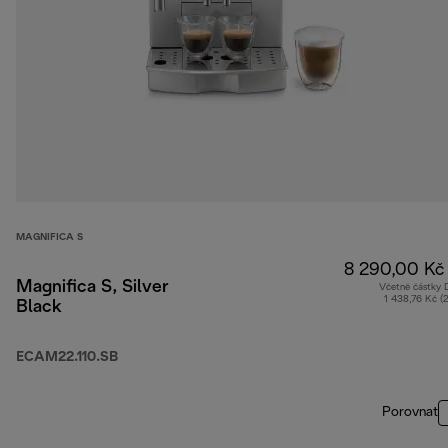
MAGNIFICA S
8 290,00 Kč
Magnifica S, Silver
Včetně částky
1 438,76 Kč (
Black
ECAM22.110.SB
Porovnat