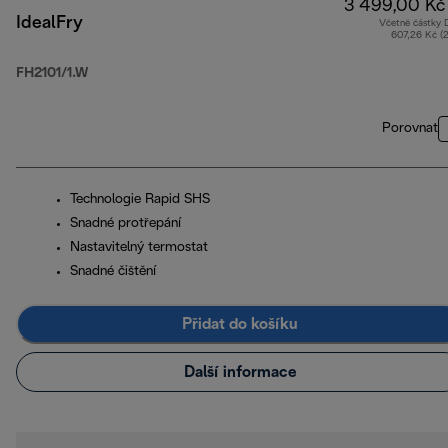
3 499,00 Kč
IdealFry
Včetně částky
607,26 Kč (
FH2101/1.W
Porovnat
Technologie Rapid SHS
Snadné protřepání
Nastavitelný termostat
Snadné čištění
Přidat do košíku
Další informace