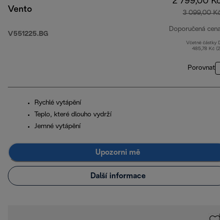
2 799,00 K
Vento
3 099,00 K
Doporučená cen
V551225.BG
Včetně částky
485,78 Kč (
Porovnat
Rychlé vytápění
Teplo, které dlouho vydrží
Jemné vytápění
Upozorni mě
Další informace