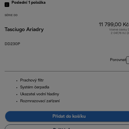
Poslední 1
položka
SÉRIE DD
11 799,00 Kč
Tasciugo Ariadry
Včetně částky
2 047,76 Kč (
DD230P
Porovnat
Prachový filtr
Systém čerpadla
Ukazatel vodní hladiny
Rozmrazovací zařízení
Přidat do košíku