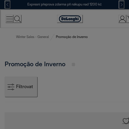
Skip
Expresní přeprava zdarma při nákupu nad 1200 kč
to
Content
Accessibility
Statement
Winter Sales - General
Promoção de Inverno
Promoção de Inverno
Filtrovat