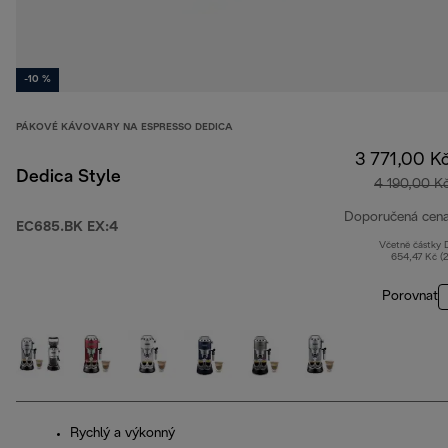
-10 %
PÁKOVÉ KÁVOVARY NA ESPRESSO DEDICA
3 771,00 K
Dedica Style
4 190,00 K
Doporučená cen
EC685.BK EX:4
Včetně částky
654,47 Kč (
Porovnat
Rychlý a výkonný