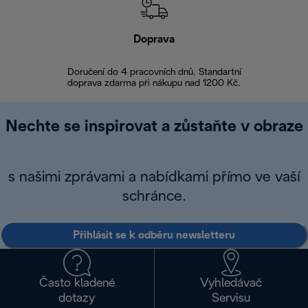
Doprava
Doprava 
Doručení do 4 pracovních dnů. Standartní
doprava zdarma při nákupu nad 1200 Kč.
Vrácení zboží 
Nechte se inspirovat a zůstaňte v obraze
s našimi zprávami a nabídkami přímo ve vaší
schránce.
Přihlásit se k odběru newsletteru
Často kladené
Vyhledávač
dotazy
Servisu