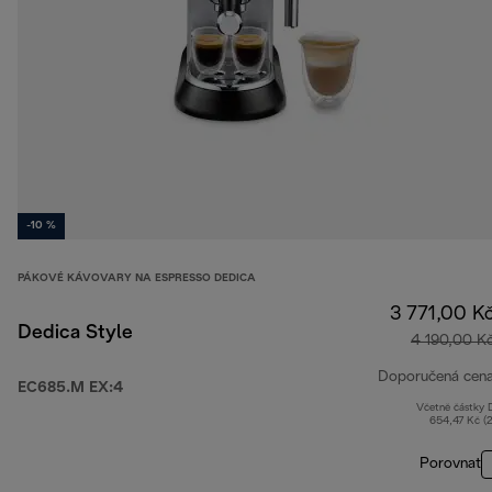
-10 %
PÁKOVÉ KÁVOVARY NA ESPRESSO DEDICA
3 771,00 K
Dedica Style
4 190,00 K
Doporučená cen
EC685.M EX:4
Včetně částky
654,47 Kč (
Porovnat