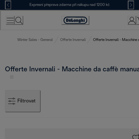
Skip
Expresní přeprava zdarma při nákupu nad 1200 kč
to
Content
Accessibility
Statement
Winter Sales - General
Offerte Invernali
Offerte Invernali - Macchine 
Offerte Invernali - Macchine da caffè manua
Filtrovat