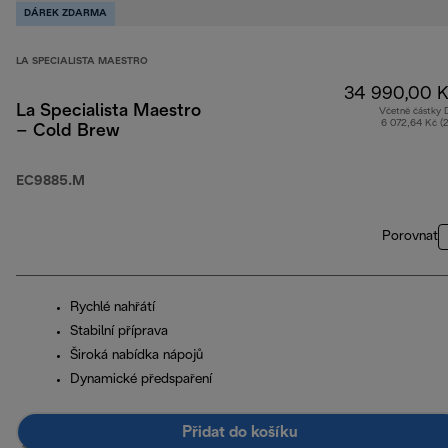
DÁREK ZDARMA
LA SPECIALISTA MAESTRO
34 990,00 K
La Specialista Maestro
Včetně částky
6 072,64 Kč (
– Cold Brew
EC9885.M
Porovnat
Rychlé nahřátí
Stabilní příprava
Široká nabídka nápojů
Dynamické předspaření
Přidat do košíku