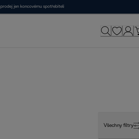
prodej jen koncovému spotřebiteli
Všechny filtry