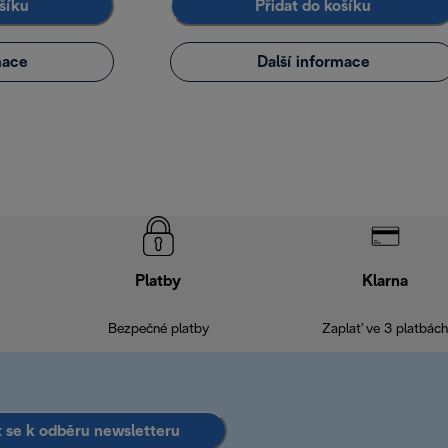
šíku
Přidat do košíku
mace
Další informace
Platby
Klarna
Bezpečné platby
Zaplať ve 3 platbách
it se k odběru newsletteru