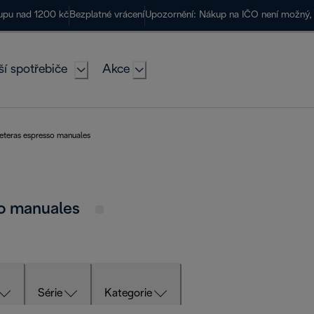
kupu nad 1200 kč
Bezplatné vrácení
Upozornění: Nákup na IČO není možný, 
ší spotřebiče
Akce
feteras espresso manuales
so manuales
Série
Kategorie