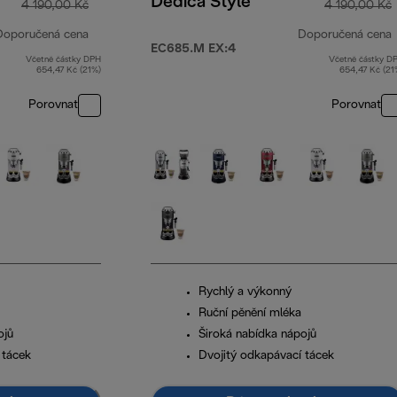
Dedica Style
4 190,00 Kč
4 190,00 Kč
Doporučená cena
Doporučená cena
EC685.M EX:4
Včetně částky DPH
Včetně částky D
původní cena 4 190,00 Kč
654,47 Kč (21%)
654,47 Kč (21
Porovnat
Porovnat
Rychlý a výkonný
Ruční pěnění mléka
ojů
Široká nabídka nápojů
 tácek
Dvojitý odkapávací tácek