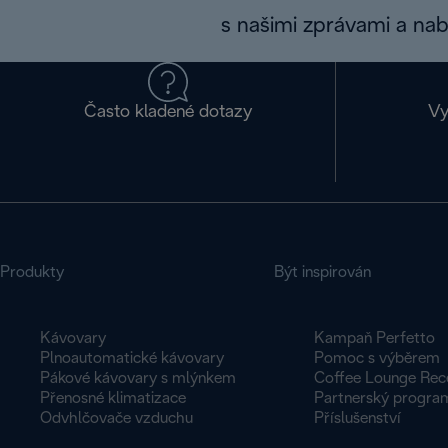
s našimi zprávami a na
Často kladené dotazy
Vy
Produkty
Být inspirován
Kávovary
Kampaň Perfetto
Plnoautomatické kávovary
Pomoc s výběrem
Pákové kávovary s mlýnkem
Coffee Lounge Rec
Přenosné klimatizace
Partnerský progra
Odvhlčovače vzduchu
Příslušenství