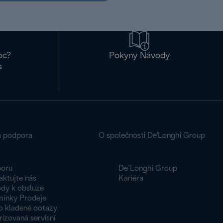
oc?
Pokyny Návody
s
á podpora
O společnosti De'Longhi Group
oru
De’Longhi Group
aktujte nás
Kariéra
dy k obsluze
ínky Prodeje
o kladené dotazy
izovaná servisní