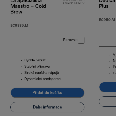
La Specialista
Dedica
6 072,64 Kč (21%)
Maestro – Cold
Plus
Brew
EC950.M
EC9885.M
Porovnat
Vy
Rychlé nahřátí
N
Stabilní příprava
P
Široká nabídka nápojů
Co
Dynamické předspaření
Přidat do košíku
Další informace