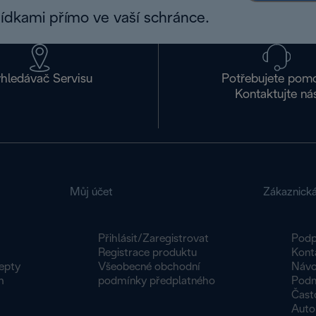
bídkami přímo ve vaší schránce.
hledávač Servisu
Potřebujete pom
Kontaktujte ná
Můj účet
Zákaznick
Přihlásit/Zaregistrovat
Podp
Registrace produktu
Kont
epty
Všeobecné obchodní
Návo
m
podmínky předplatného
Podm
Čast
Autor