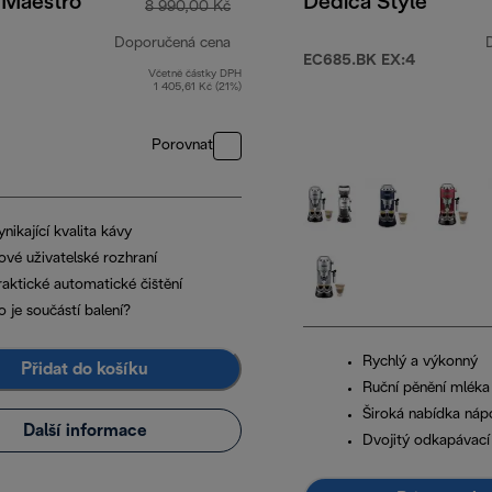
 Maestro
Dedica Style
8 990,00 Kč
Doporučená cena
EC685.BK EX:4
Včetně částky DPH
původní cena 8 990,00 Kč
1 405,61 Kč (21%)
Porovnat
nikající kvalita kávy
ové uživatelské rozhraní
raktické automatické čištění
 je součástí balení?
Rychlý a výkonný
Přidat do košíku
Ruční pěnění mléka
Široká nabídka náp
Další informace
Dvojitý odkapávací