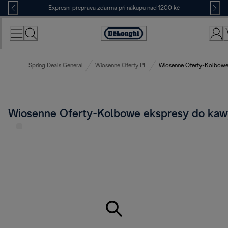
Skip
Expresní přeprava zdarma při nákupu nad 1200 kč
to
Content
Accessibility
Statement
Spring Deals General
Wiosenne Oferty PL
Wiosenne Oferty-Kolbowe
Wiosenne Oferty-Kolbowe ekspresy do kaw