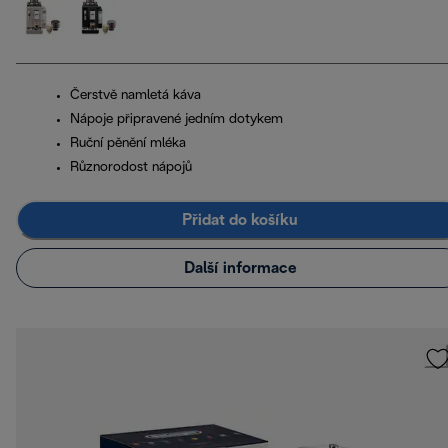
Čerstvě namletá káva
Nápoje připravené jedním dotykem
Ruční pěnění mléka
Různorodost nápojů
Přidat do košíku
Další informace