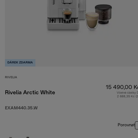
DÁREK ZDARMA
RIVELIA
15 490,00 K
Rivelia Arctic White
Včetně částky
2 688,35 Kč (
EXAM440.35.W
Porovnat