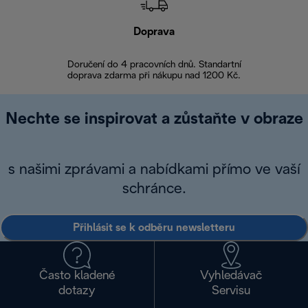
Doprava
Doprava 
Doručení do 4 pracovních dnů. Standartní
doprava zdarma při nákupu nad 1200 Kč.
Vrácení zboží 
Nechte se inspirovat a zůstaňte v obraze
s našimi zprávami a nabídkami přímo ve vaší
schránce.
Přihlásit se k odběru newsletteru
Často kladené
Vyhledávač
dotazy
Servisu