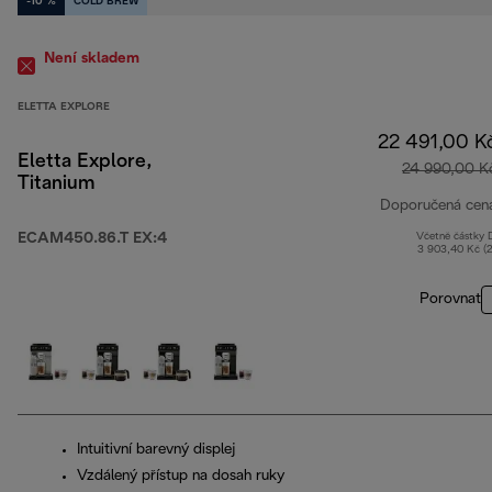
-10 %
COLD BREW
Není skladem
ELETTA EXPLORE
22 491,00 K
Eletta Explore,
24 990,00 K
Titanium
Doporučená cen
ECAM450.86.T EX:4
Včetně částky
3 903,40 Kč (
Porovnat
Intuitivní barevný displej
Vzdálený přístup na dosah ruky