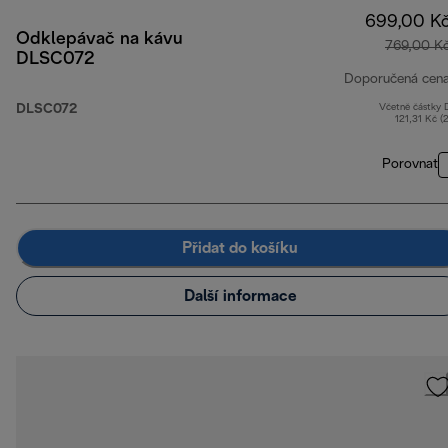
699,00 K
Odklepávač na kávu
769,00 K
DLSC072
Doporučená cen
DLSC072
Včetně částky
121,31 Kč (
Porovnat
Přidat do košíku
Další informace