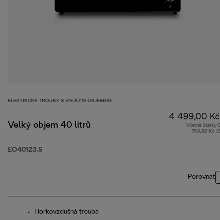
ELEKTRICKÉ TROUBY S VELKÝM OBJEMEM
4 499,00 Kč
Velký objem 40 litrů
Včetně částky
780,82 Kč (
EO40123.S
Porovnat
Horkovzdušná trouba