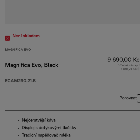
Není skladem
MAGNIFICA EVO
9 690,00 Kč
Magnifica Evo, Black
Včetně částky
1 681,74 Kč (
ECAM290.21.B
Porovnat
Nejčerstvější káva
Displej s dotykovými tlačítky
Tradiční napěňovač mléka