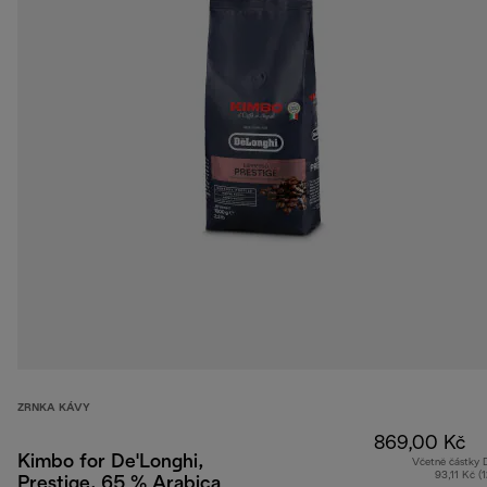
ZRNKA KÁVY
869,00 Kč
Kimbo for De'Longhi,
Včetně částky
93,11 Kč (
Prestige, 65 % Arabica