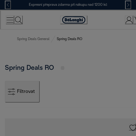
Skip
Expresní přeprava zdarma při nákupu nad 1200 kč
to
Content
Accessibility
Statement
Spring Deals General
Spring Deals RO
Spring Deals RO
Filtrovat