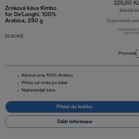
225,00 K
Zrnková káva Kimbo
249,00 K
for De'Longhi, 100%
Arabica, 250 g
Doporučená cen
Včetně částky
24,11 Kč (
DLSC612
Porovnat
Kávová zrna 100% Arabica
Přímo od zrnka po šálek
Nejčerstvější káva
Přidat do košíku
Další informace