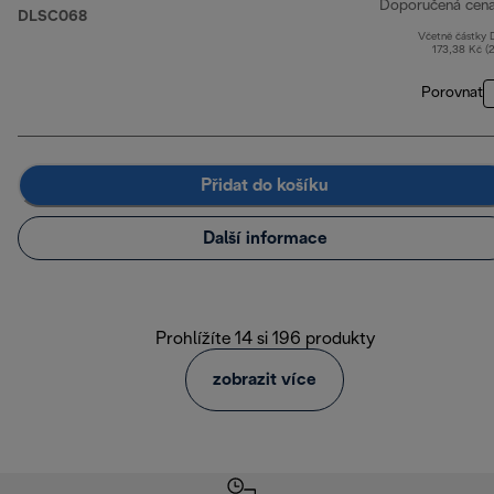
Doporučená cen
DLSC068
Včetně částky
173,38 Kč (
Porovnat
Přidat do košíku
Další informace
Prohlížíte 14 si 196 produkty
zobrazit více