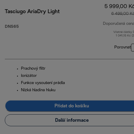
5 999,00 K
Tasciugo AriaDry Light
6 499,00 K
Doporučená cen
DNS65
Včetně částky
1 041,15 Kč (
Porovnat
Prachový filtr
Ionizátor
Funkce vysoušení prádla
Nízká hladina hluku
Přidat do košíku
Další informace