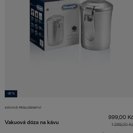
-21 %
KÁVOVÉ PŘÍSLUŠENSTVÍ
999,00 K
Vakuová dóza na kávu
1 269,00 K