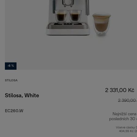
-6 %
STILOSA
2 331,00 Kč
Stilosa, White
2 390,00
EC260.W
Nejnižší cena
posledních 30 
Včetně částky
404,55 Kč (