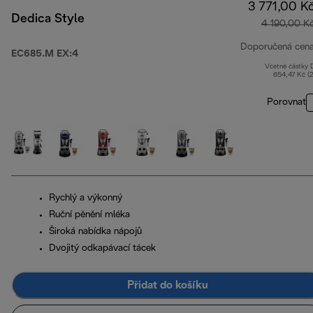
3 771,00 K
Dedica Style
4 190,00 K
Doporučená cen
EC685.M EX:4
Včetně částky
654,47 Kč (
Porovnat
Rychlý a výkonný
Ruční pěnění mléka
Široká nabídka nápojů
Dvojitý odkapávací tácek
Přidat do košíku