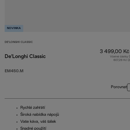
NOVINKA
DE'LONGHI CLASSIC
3 499,00 Kč
De'Longhi Classic
Včetně částky
607,26 Kč (
EM450.M
Porovnat
Rychlé zahřátí
Široká nabídka nápojů
Vaše káva, váš šálek
Snadné použití