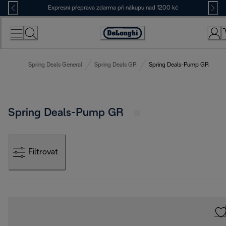
Skip
Expresní přeprava zdarma při nákupu nad 1200 kč
to
Content
Accessibility
Statement
Spring Deals General
Spring Deals GR
Spring Deals-Pump GR
Spring Deals-Pump GR
Filtrovat