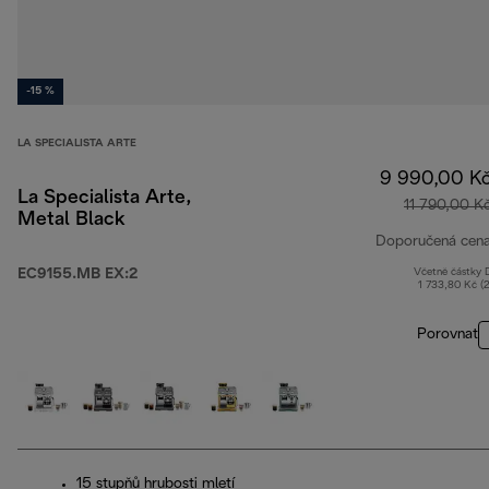
-15 %
LA SPECIALISTA ARTE
9 990,00 K
La Specialista Arte,
11 790,00 K
Metal Black
Doporučená cen
EC9155.MB EX:2
Včetně částky
1 733,80 Kč (
Porovnat
15 stupňů hrubosti mletí