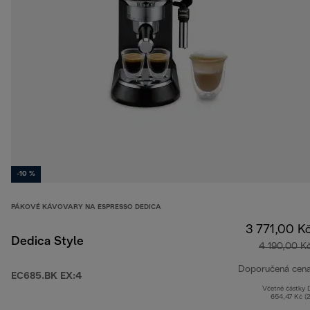
-10 %
PÁKOVÉ KÁVOVARY NA ESPRESSO DEDICA
3 771,00 K
Dedica Style
4 190,00 K
Doporučená cen
EC685.BK EX:4
Včetně částky
654,47 Kč (