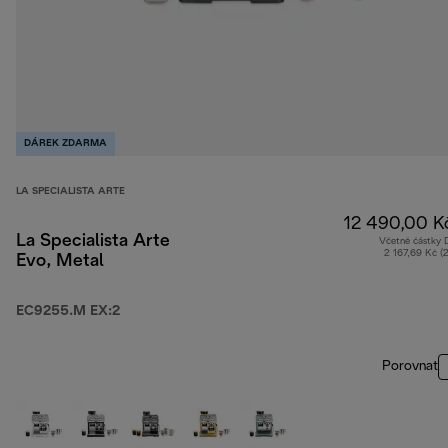
DÁREK ZDARMA
LA SPECIALISTA ARTE
12 490,00 K
La Specialista Arte
Včetně částky
2 167,69 Kč (
Evo, Metal
EC9255.M EX:2
Porovnat