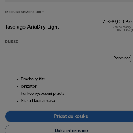
TASCIUGO ARIADRY LIGHT
7 399,00 Kč
Tasciugo AriaDry Light
Včetně částky
1 284,12 Kč (
DNS80
Porovnat
Prachový filtr
Ionizátor
Funkce vysoušení prádla
Nízká hladina hluku
Přidat do košíku
Další informace