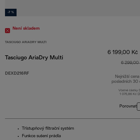
-7 %
Není skladem
TASCIUGO ARIADRY MULTI
6 199,00 Kč
Tasciugo AriaDry Multi
6 299,00
DEXD216RF
Nejnižší cena
posledních 30 
Včetně částky
1 075,86 Kč (
Porovnat
Třístupňový filtrační systém
Funkce sušení prádla