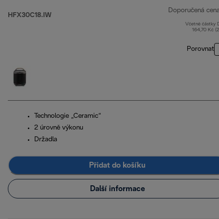
Doporučená cen
HFX30C18.IW
Včetně částky
164,70 Kč (
Porovnat
Technologie „Ceramic“
2 úrovně výkonu
Držadla
Přidat do košíku
Další informace