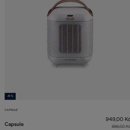
-5 %
CAPSULE
949,00 K
Capsule
999,00 K