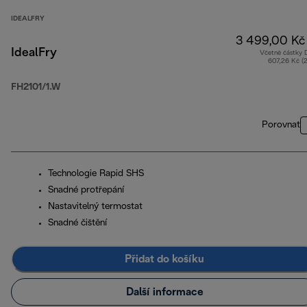
IDEALFRY
3 499,00 Kč
IdealFry
Včetně částky
607,26 Kč (
FH2101/1.W
Porovnat
Technologie Rapid SHS
Snadné protřepání
Nastavitelný termostat
Snadné čištění
Přidat do košíku
Další informace