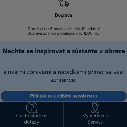
Doprava
Doprava 
Doručení do 4 pracovních dnů. Standartní
doprava zdarma při nákupu nad 1200 Kč.
Vrácení zboží 
Nechte se inspirovat a zůstaňte v obraze
s našimi zprávami a nabídkami přímo ve vaší
schránce.
Přihlásit se k odběru newsletteru
Často kladené
Vyhledávač
dotazy
Servisu