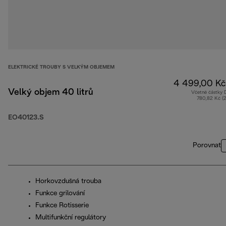
ELEKTRICKÉ TROUBY S VELKÝM OBJEMEM
4 499,00 Kč
Velký objem 40 litrů
Včetně částky
780,82 Kč (
EO40123.S
Porovnat
Horkovzdušná trouba
Funkce grilování
Funkce Rotisserie
Multifunkční regulátory