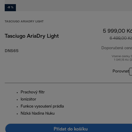
-8 %
TASCIUGO ARIADRY LIGHT
5 999,00 K
Tasciugo AriaDry Light
6 499,00 K
Doporučená cen
DNS65
Včetně částky
1 041,15 Kč (
Porovnat
Prachový filtr
Ionizátor
Funkce vysoušení prádla
Nízká hladina hluku
Přidat do košíku