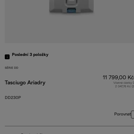
Poslední 3
položky
SÉRIE DD
11 799,00 Kč
Tasciugo Ariadry
Včetně částky
2 047,76 Kč (
DD230P
Porovnat