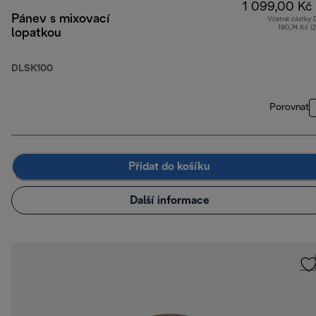
1 099,00 Kč
Pánev s mixovací
Včetně částky
190,74 Kč (
lopatkou
DLSK100
Porovnat
Přidat do košíku
Další informace