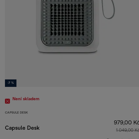
-7 %
Není skladem
CAPSULE DESK
979,00 K
Capsule Desk
1 049,00 K