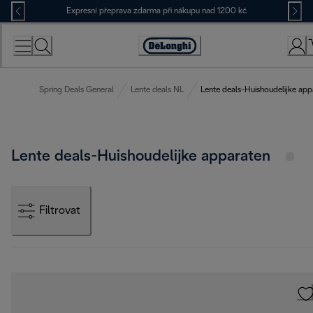
Skip
Expresní přeprava zdarma při nákupu nad 1200 kč
to
Content
Accessibility
Statement
Spring Deals General
Lente deals NL
Lente deals-Huishoudelijke app
Lente deals-Huishoudelijke apparaten
Filtrovat