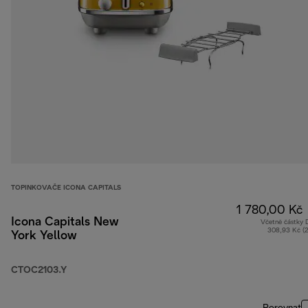
TOPINKOVAČE ICONA CAPITALS
1 780,00 Kč
Icona Capitals New
Včetně částky
308,93 Kč (
York Yellow
CTOC2103.Y