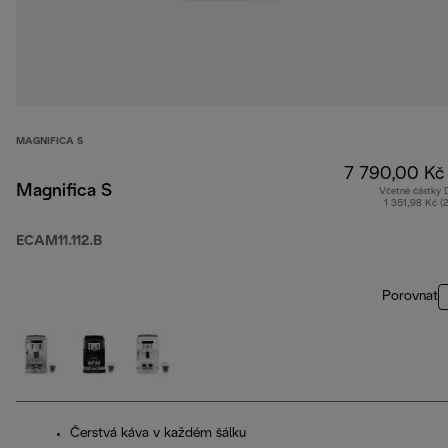
MAGNIFICA S
7 790,00 Kč
Magnifica S
Včetně částky
1 351,98 Kč (
ECAM11.112.B
Porovnat
Čerstvá káva v každém šálku