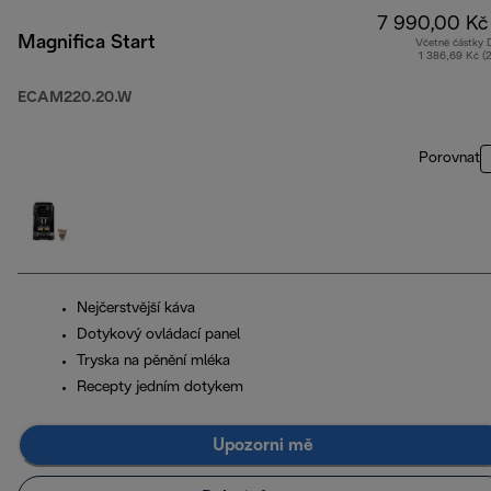
7 990,00 Kč
Magnifica Start
Včetně částky
1 386,69 Kč (
ECAM220.20.W
Porovnat
Nejčerstvější káva
Dotykový ovládací panel
Tryska na pěnění mléka
Recepty jedním dotykem
Upozorni mě