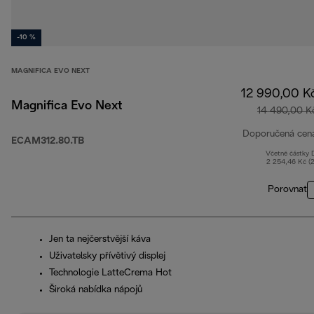
-10 %
MAGNIFICA EVO NEXT
12 990,00 K
Magnifica Evo Next
14 490,00 K
Doporučená cen
ECAM312.80.TB
Včetně částky
2 254,46 Kč (
Porovnat
Jen ta nejčerstvější káva
Uživatelsky přívětivý displej
Technologie LatteCrema Hot
Široká nabídka nápojů