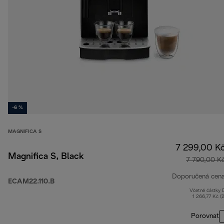
-6 %
MAGNIFICA S
7 299,00 K
Magnifica S, Black
7 790,00 K
Doporučená cen
ECAM22.110.B
Včetně částky
1 266,77 Kč (
Porovnat