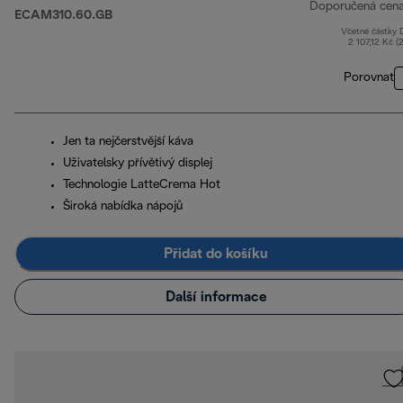
Doporučená cen
ECAM310.60.GB
Včetně částky
2 107,12 Kč (
Porovnat
Jen ta nejčerstvější káva
Uživatelsky přívětivý displej
Technologie LatteCrema Hot
Široká nabídka nápojů
Přidat do košíku
Další informace