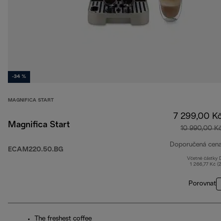
-34 %
MAGNIFICA START
7 299,00 K
Magnifica Start
10 990,00 K
Doporučená cen
ECAM220.50.BG
Včetně částky
1 266,77 Kč (
Porovnat
The freshest coffee