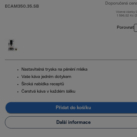
Doporučená cen
ECAM350.35.SB
Včetně částky
1 596,52 Kč (
Porovnat
Nastavitelná tryska na pěnění mléka
Vaše káva jedním dotykem
Široká nabídka receptů
Čerstvá káva v každém šálku
Přidat do košíku
Další informace