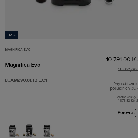
-10 %
MAGNIFICA EVO
10 791,00 K
Magnifica Evo
11 490,00
ECAM290.81.TB EX:1
Nejnižší cena
posledních 30 
Včetně částky
1 872,82 Kč (
Porovnat