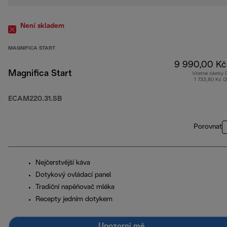
Není skladem
MAGNIFICA START
9 990,00 Kč
Magnifica Start
Včetně částky
1 733,80 Kč (
ECAM220.31.SB
Porovnat
Nejčerstvější káva
Dotykový ovládací panel
Tradiční napěňovač mléka
Recepty jedním dotykem
Upozorni mě