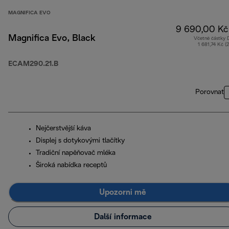
MAGNIFICA EVO
9 690,00 Kč
Magnifica Evo, Black
Včetně částky
1 681,74 Kč (
ECAM290.21.B
Porovnat
Nejčerstvější káva
Displej s dotykovými tlačítky
Tradiční napěňovač mléka
Široká nabídka receptů
Upozorni mě
Další informace