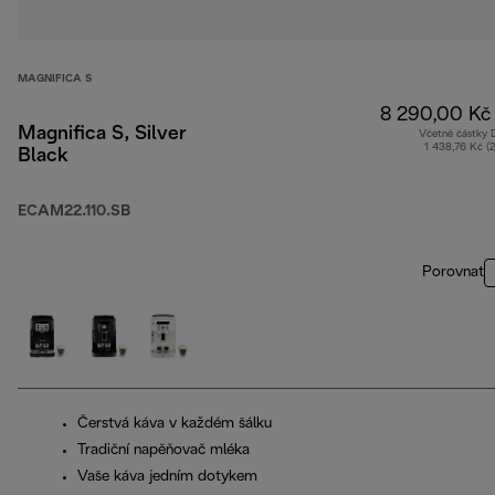
MAGNIFICA S
8 290,00 Kč
Magnifica S, Silver
Včetně částky
1 438,76 Kč (
Black
ECAM22.110.SB
Porovnat
Čerstvá káva v každém šálku
Tradiční napěňovač mléka
Vaše káva jedním dotykem