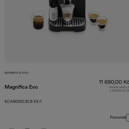
MAGNIFICA EVO
11 690,00 K
Magnifica Evo
Včetně částky
2 028,84 Kč (
ECAM292.81.B EX:1
Porovnat