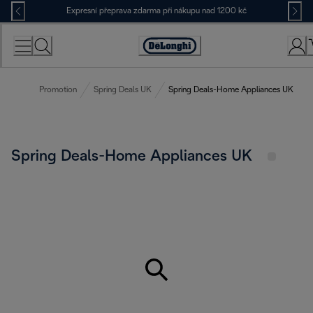
Skip
Expresní přeprava zdarma při nákupu nad 1200 kč
to
Content
Accessibility
Statement
Promotion
Spring Deals UK
Spring Deals-Home Appliances UK
Spring Deals-Home Appliances UK