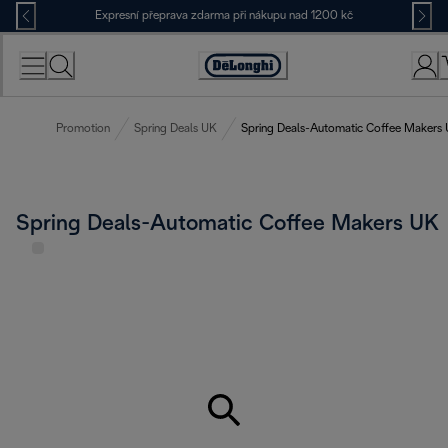
Skip
Expresní přeprava zdarma při nákupu nad 1200 kč
to
Content
Accessibility
Statement
Promotion
Spring Deals UK
Spring Deals-Automatic Coffee Makers
Spring Deals-Automatic Coffee Makers UK