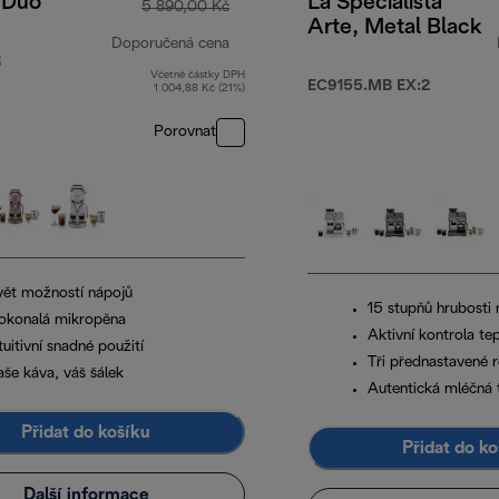
 Duo
La Specialista
5 890,00 Kč
Arte, Metal Black
Doporučená cena
R
Včetně částky DPH
původní cena 5 890,00 Kč
EC9155.MB EX:2
1 004,88 Kč (21%)
Porovnat
vět možností nápojů
15 stupňů hrubosti 
okonalá mikropěna
Aktivní kontrola te
tuitivní snadné použití
Tři přednastavené 
aše káva, váš šálek
Autentická mléčná 
Přidat do košíku
Přidat do ko
Další informace