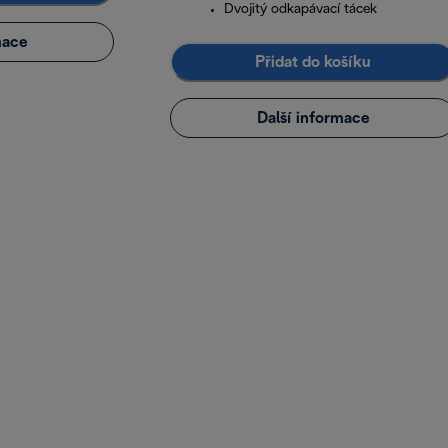
Dvojitý odkapávací tácek
mace
Přidat do košíku
Další informace