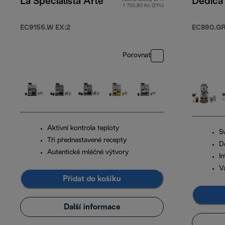
La Specialista Arte
Dedica
1 733,80 Kč (21%)
EC9155.W EX:2
EC890.G
Porovnat
Aktivní kontrola teploty
S
Tři přednastavené recepty
D
Autentické mléčné výtvory
In
V
Přidat do košíku
Další informace