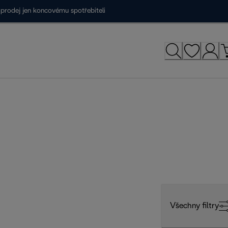
prodej jen koncovému spotřebiteli
Všechny filtry