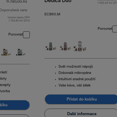
Dedica Duo
11 790,00 Kč
1 022,23 Kč (21
Doporučená cena
EC890.M
Včetně částky DPH
původní cena 11 790,00 Kč
1 733,80 Kč (21%)
Porovnat
Porovnat
Svět možností nápojů
mletí
Dokonalá mikropěna
ploty
Intuitivní snadné použití
recepty
Vaše káva, váš šálek
tvorba
Přidat do košíku
šíku
Další informace