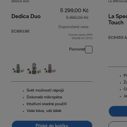
DEDICA DUO
LA SPECIALI
5 299,00 Kč
Dedica Duo
La Spec
5 890,00 Kč
Touch
Doporučená cena
EC890.WI
Včetně částky DPH
původní cena 5 89
EC9455.M
919,66 Kč (21%)
Porovnat
Pr
Ž
O
Svět možností nápojů
J
Dokonalá mikropěna
Intuitivní snadné použití
Vaše káva, váš šálek
Přidat do košíku