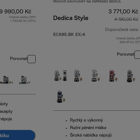
PÁKOVÉ KÁVOVARY NA ESPRESSO DEDICA
9 990,00 Kč
3 771,00 Kč
Dedica Style
Včetně částky DPH
4 190,00 Kč
1 733,80 Kč (21%)
Doporučená cena
EC685.BK EX:4
Včetně částky D
654,47 Kč (21
Porovnat
Porovnat
ploty
recepty
nápoje
Rychlý a výkonný
Ruční pěnění mléka
šíku
Široká nabídka nápojů