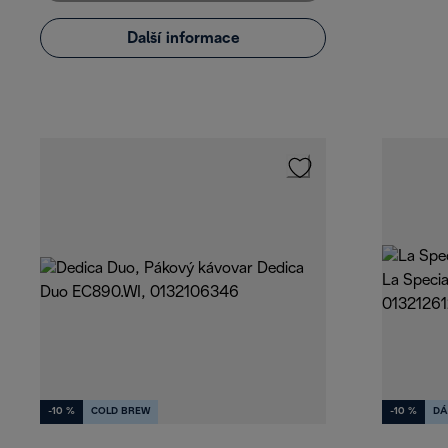
Další informace
-10 %
COLD BREW
-10 %
DÁ