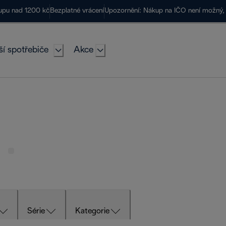
kupu nad 1200 kč
Bezplatné vrácení
Upozornění: Nákup na IČO není možný, 
ší spotřebiče
Akce
Série
Kategorie