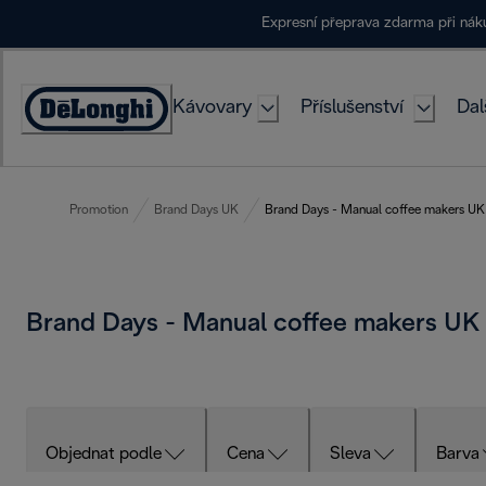
Skip
Expresní přeprava zdarma při ná
to
Content
Kávovary
Příslušenství
Dal
Accessibility
Statement
Promotion
Brand Days UK
Brand Days - Manual coffee makers UK
Brand Days - Manual coffee makers UK
Objednat podle
Cena
Sleva
Barva