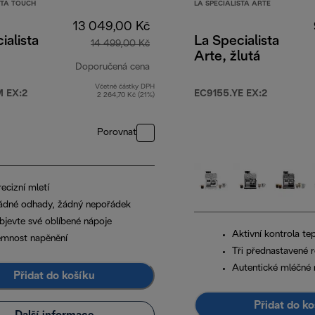
STA TOUCH
LA SPECIALISTA ARTE
13 049,00 Kč
ialista
La Specialista
14 499,00 Kč
Arte, žlutá
Doporučená cena
Včetně částky DPH
0,00 Kč
původní cena 14 499,00 Kč
 EX:2
EC9155.YE EX:2
2 264,70 Kč (21%)
Porovnat
ecizní mletí
ádné odhady, žádný nepořádek
bjevte své oblíbené nápoje
Aktivní kontrola te
emnost napěnění
Tři přednastavené 
Autentické mléčné 
Přidat do košíku
Přidat do ko