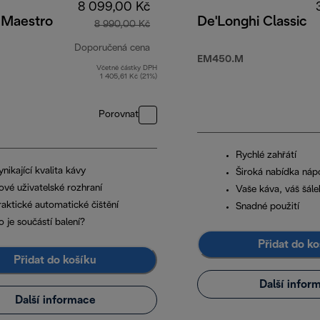
8 099,00 Kč
 Maestro
De'Longhi Classic
8 990,00 Kč
Doporučená cena
EM450.M
Včetně částky DPH
původní cena 8 990,00 Kč
1 405,61 Kč (21%)
Porovnat
Rychlé zahřátí
nikající kvalita kávy
Široká nabídka náp
ové uživatelské rozhraní
Vaše káva, váš šále
raktické automatické čištění
Snadné použití
 je součástí balení?
Přidat do ko
Přidat do košíku
Další infor
Další informace