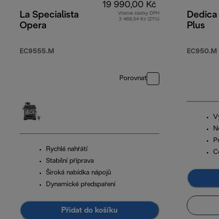
19 990,00 Kč
La Specialista
Dedica
Včetně částky DPH
3 469,34 Kč (21%)
Opera
Plus
EC9555.M
EC950.M
Porovnat
Vy
N
P
Rychlé nahřátí
Co
Stabilní příprava
Široká nabídka nápojů
Dynamické předspaření
Přidat do košíku