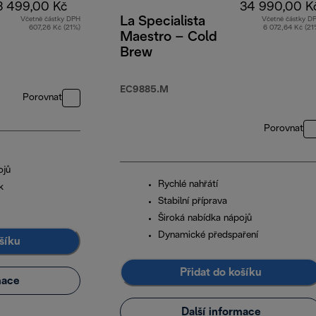
3 499,00 Kč
34 990,00 K
La Specialista
Včetně částky DPH
Včetně částky D
607,26 Kč (21%)
6 072,64 Kč (21
Maestro – Cold
Brew
EC9885.M
Porovnat
Porovnat
ojů
Rychlé nahřátí
k
Stabilní příprava
Široká nabídka nápojů
Dynamické předspaření
šíku
Přidat do košíku
mace
Další informace