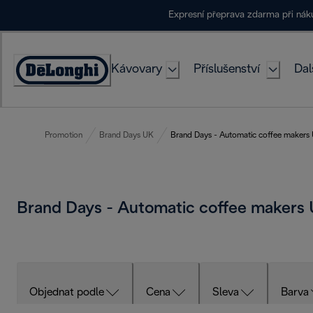
Skip
Expresní přeprava zdarma při ná
to
Content
Kávovary
Příslušenství
Dal
Accessibility
Statement
Promotion
Brand Days UK
Brand Days - Automatic coffee makers
Brand Days - Automatic coffee makers
Objednat podle
Cena
Sleva
Barva