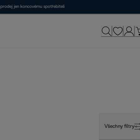
prodej jen koncovému spotřebiteli
Všechny filtry