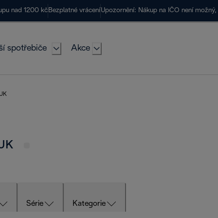
kupu nad 1200 kč
Bezplatné vrácení
Upozornění: Nákup na IČO není možný, 
ší spotřebiče
Akce
 UK
 UK
Série
Kategorie