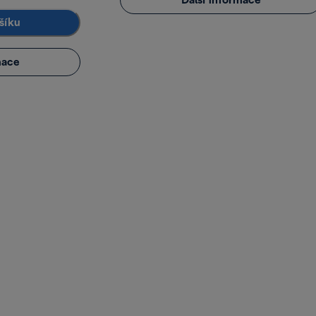
Další informace
šíku
mace