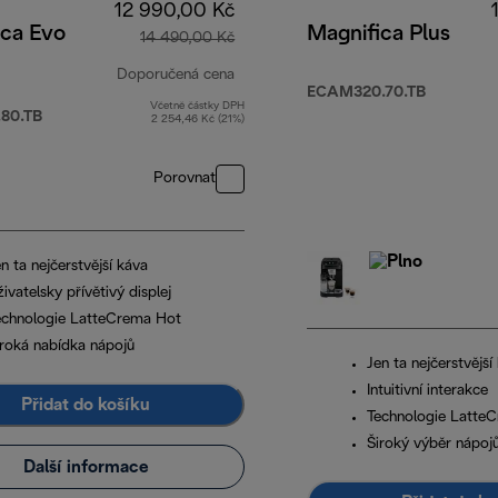
12 990,00 Kč
ica Evo
Magnifica Plus
14 490,00 Kč
Doporučená cena
ECAM320.70.TB
Včetně částky DPH
90,00 Kč
původní cena 14 490,00 Kč
80.TB
2 254,46 Kč (21%)
Porovnat
n ta nejčerstvější káva
ivatelsky přívětivý displej
echnologie LatteCrema Hot
iroká nabídka nápojů
Jen ta nejčerstvější
Intuitivní interakce
Přidat do košíku
Technologie Latte
Široký výběr nápoj
Další informace