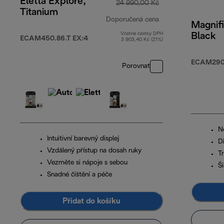
Eletta Explore,
24 990,00 Kč
Titanium
Doporučená cena
Magnifi
Včetně částky DPH
Black
původní cena 24 
ECAM450.86.T EX:4
3 903,40 Kč (21%)
ECAM290.
Porovnat
Ne
Intuitivní barevný displej
Di
Vzdálený přístup na dosah ruky
T
Vezměte si nápoje s sebou
Š
Snadné čištění a péče
Přidat do košíku