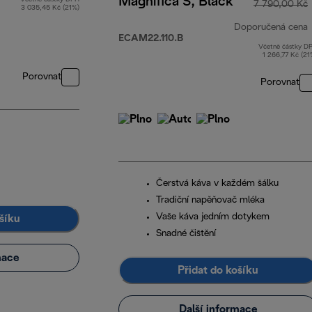
Magnifica S, Black
7 790,00 Kč
3 035,45 Kč (21%)
Doporučená cena
ECAM22.110.B
Včetně částky D
1 266,77 Kč (21
Porovnat
Porovnat
Čerstvá káva v každém šálku
Tradiční napěňovač mléka
Vaše káva jedním dotykem
šíku
Snadné čištění
mace
Přidat do košíku
Další informace