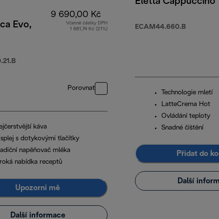
Eletta Cappuccino
9 690,00 Kč
ca Evo,
Včetně částky DPH
ECAM44.660.B
1 681,74 Kč (21%)
990,00 Kč
21.B
Porovnat
Technologie mletí
LatteCrema Hot
Ovládání teploty
jčerstvější káva
Snadné čištění
splej s dotykovými tlačítky
radiční napěňovač mléka
Přidat do ko
iroká nabídka receptů
Další infor
Upozorni mě
Další informace