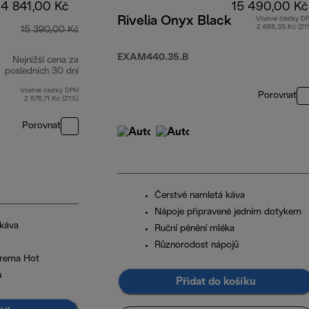
14 841,00 Kč
15 490,00 Kč
Rivelia Onyx Black
Včetně částky D
2 688,35 Kč (21
15 390,00 Kč
EXAM440.35.B
Nejnižší cena za
posledních 30 dní
Včetně částky DPH
Porovnat
2 575,71 Kč (21%)
Porovnat
Čerstvě namletá káva
Nápoje připravené jedním dotykem
 káva
Ruční pěnění mléka
Různorodost nápojů
Crema Hot
ů
Přidat do košíku