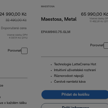
MAESTOSA
24 990,00 Kč
65 990,00 K
Maestosa, Metal
Včetně částky D
32 490,00 Kč
11 452,81 Kč (21
Doporučená cena
EPAM960.75.GLM
Včetně částky DPH
původní cena 32 490,00 Kč
4 337,11 Kč (21%)
Porovnat
Porovnat
Technologie LatteCrema Hot
Intuitivní uživatelské rozhraní
Různorodost nápojů
Čerstvě namletá káva
ce
Přidat do košíku
ů
va v každém šálku