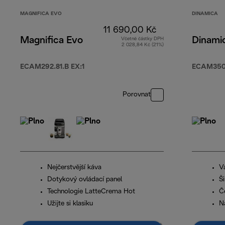
MAGNIFICA EVO
DINAMICA
11 690,00 Kč
Magnifica Evo
Dinami
Včetně částky DPH
2 028,84 Kč (21%)
ECAM292.81.B EX:1
ECAM350
Porovnat
Nejčerstvější káva
V
Dotykový ovládací panel
Š
Technologie LatteCrema Hot
Č
Užijte si klasiku
N