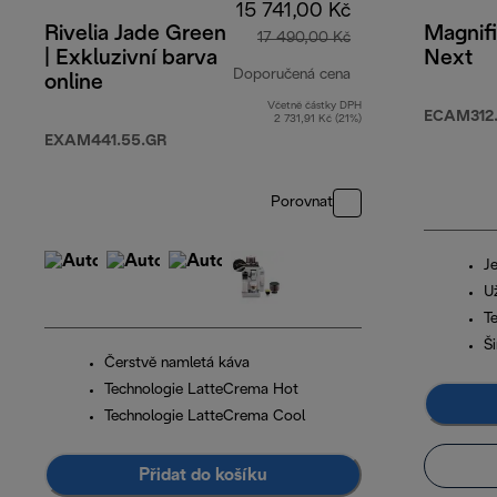
15 741,00 Kč
Rivelia Jade Green
Magnif
17 490,00 Kč
| Exkluzivní barva
Next
Doporučená cena
online
Včetně částky DPH
původní cena 17 4
ECAM312.
2 731,91 Kč (21%)
EXAM441.55.GR
Porovnat
Je
Už
T
Š
Čerstvě namletá káva
Technologie LatteCrema Hot
Technologie LatteCrema Cool
Přidat do košíku