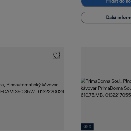
Přidat do ko
Další infor
-23 %