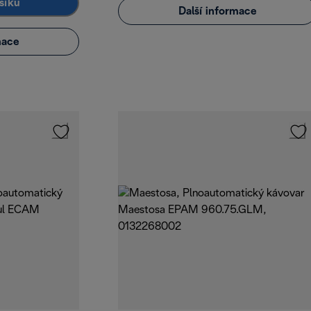
šíku
Další informace
mace