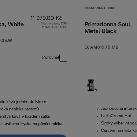
PRIMADONNA SOUL
11 979,00 Kč
ca, White
Primadonna Soul,
Včetně částky DPH
2 079,00 Kč (21%)
Metal Black
.35.W
ECAM610.75.MB
Porovnat
aše káva jedním dotykem
Jednoduchá interak
iroká nabídka receptů
LatteCrema Hot
erstvá káva v každém šálku
Široký výběr nápoj
astavitelná tryska na pěnění mléka
Čerstvě namletá ká