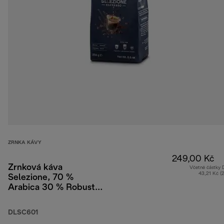
ZRNKA KÁVY
249,00 Kč
Zrnková káva
Včetně částky
43,21 Kč (
Selezione, 70 %
Arabica 30 % Robusta,
250 g
DLSC601