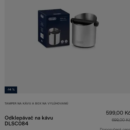
-14 %
TAMPER NA KÁVU A BOX NA VYLÚHOVANÚ
599,00 K
Odklepávač na kávu
699,00 K
DLSC084
Doporučená cen