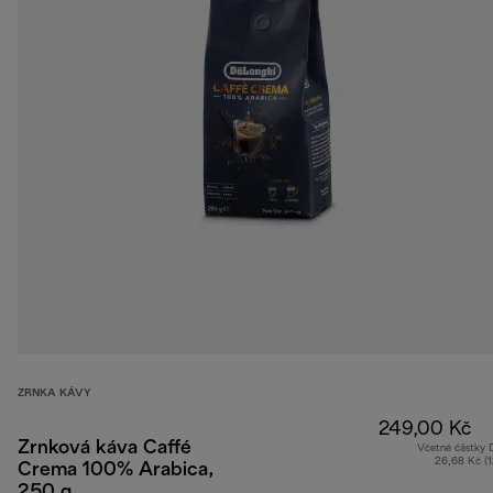
ZRNKA KÁVY
249,00 Kč
Zrnková káva Caffé
Včetně částky
26,68 Kč (
Crema 100% Arabica,
250 g