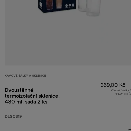
KÁVOVÉ ŠÁLKY A SKLENICE
369,00 Kč
Dvoustěnné
Včetně částky
64,04 Kč (
termoizolační sklenice,
480 ml, sada 2 ks
DLSC319