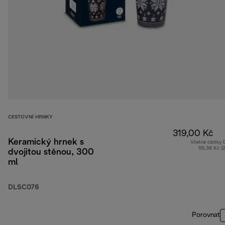
CESTOVNÍ HRNKY
319,00 Kč
Keramický hrnek s
Včetně částky
55,36 Kč (
dvojitou stěnou, 300
ml
DLSC076
Porovnat