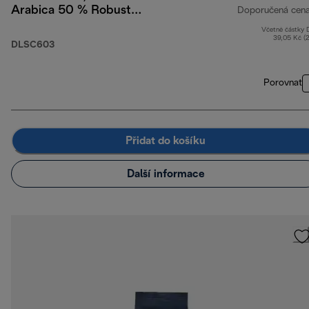
Arabica 50 % Robusta,
Doporučená cen
250 g
Včetně částky
39,05 Kč (
DLSC603
Porovnat
Přidat do košíku
Další informace