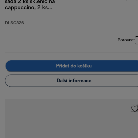
sada 2 ks sklenic na
cappuccino, 2 ks
sklenic na studené
nápoje, 2 ks
DLSC326
dvoustěnných
termoizolačních
sklenic
Porovnat
Přidat do košíku
Další informace