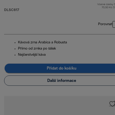
1 kg
Včetně částky
70,50 Kč (
DLSC617
Porovnat
Kávová zrna Arabica a Robusta
Přímo od zrnka po šálek
Nejčerstvější káva
Přidat do košíku
Další informace