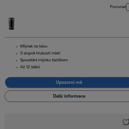
Porovnat
Mlýnek na kávu
3 stupně hrubosti mletí
Spouštění mlýnku tlačítkem
Až 12 šálků
Upozorni mě
Další informace