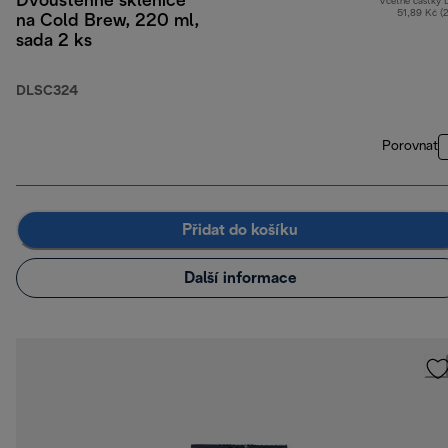
Dvoustěnné sklenice
Včetně částky
51,89 Kč (
na Cold Brew, 220 ml,
sada 2 ks
DLSC324
Porovnat
Přidat do košíku
Další informace