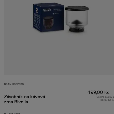
BEAN HOPPERS
499,00 Kč
Zásobník na kávová
Včetně částky
86,60 Kč (
zrna Rivelia