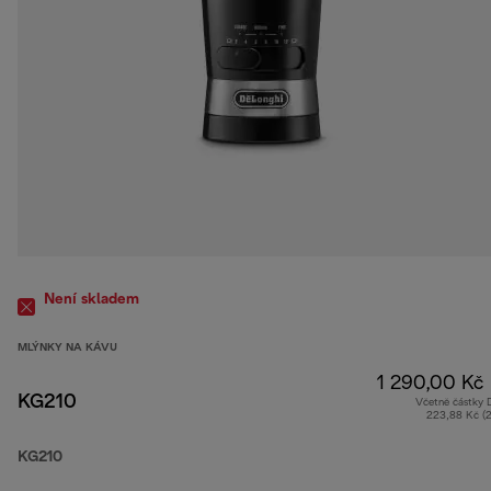
Není skladem
MLÝNKY NA KÁVU
1 290,00 Kč
KG210
Včetně částky
223,88 Kč (
KG210