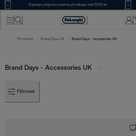
Skip
Expresní přeprava zdarma při nákupu nad 1200 kč
to
Content
Accessibility
Statement
Promotion
Brand Days UK
Brand Days - Accessories UK
Brand Days - Accessories UK
Filtrovat