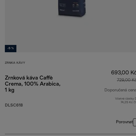
-5 %
ZRNKA KÁVY
693,00 K
Zrnková káva Caffè
729,00 K
Crema, 100% Arabica,
1 kg
Doporučená cen
Včetně částky
74,25 Kč (
DLSC618
Porovnat