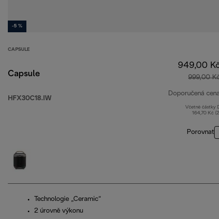
-5 %
CAPSULE
949,00 K
Capsule
999,00 K
Doporučená cen
HFX30C18.IW
Včetně částky
164,70 Kč (
Porovnat
Technologie „Ceramic“
2 úrovně výkonu