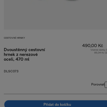
CESTOVNÍ HRNKY
490,00 Kč
Dvoustěnný cestovní
Včetně částky
85,04 Kč (
hrnek z nerezové
oceli, 470 ml
DLSC073
Porovnat
Přidat do košíku