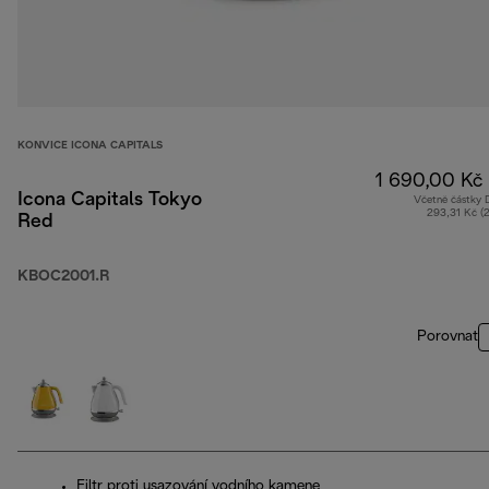
KONVICE ICONA CAPITALS
1 690,00 Kč
Icona Capitals Tokyo
Včetně částky
293,31 Kč (
Red
KBOC2001.R
Porovnat
Filtr proti usazování vodního kamene