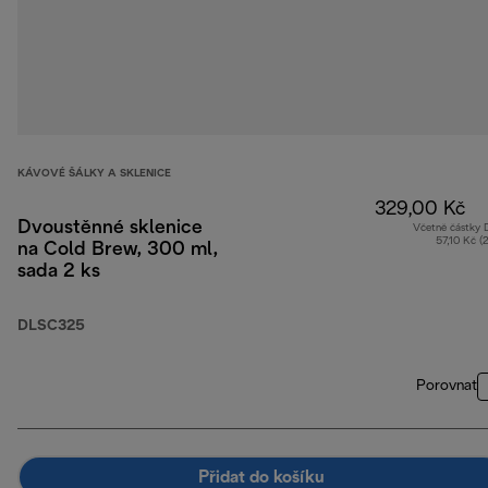
KÁVOVÉ ŠÁLKY A SKLENICE
329,00 Kč
Dvoustěnné sklenice
Včetně částky
57,10 Kč (
na Cold Brew, 300 ml,
sada 2 ks
DLSC325
Porovnat
Přidat do košíku