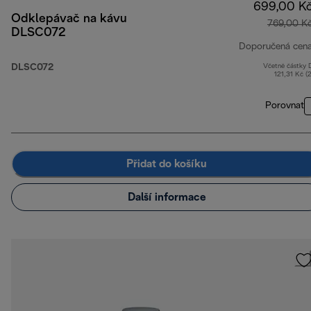
699,00 K
Odklepávač na kávu
769,00 K
DLSC072
Doporučená cen
DLSC072
Včetně částky
121,31 Kč (
Porovnat
Přidat do košíku
Další informace