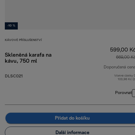
-10 %
KÁVOVÉ PŘÍSLUŠENSTVÍ
599,00 K
Skleněná karafa na
669,00 K
kávu, 750 ml
Doporučená cen
DLSC021
Včetně částky
103,96 Kč (
Porovnat
Přidat do košíku
Další informace