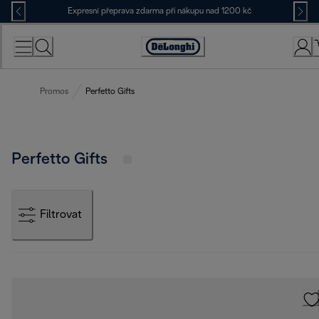
Skip
Expresní přeprava zdarma při nákupu nad 1200 kč
to
Content
Accessibility
Statement
Promos
Perfetto Gifts
Perfetto Gifts
Filtrovat