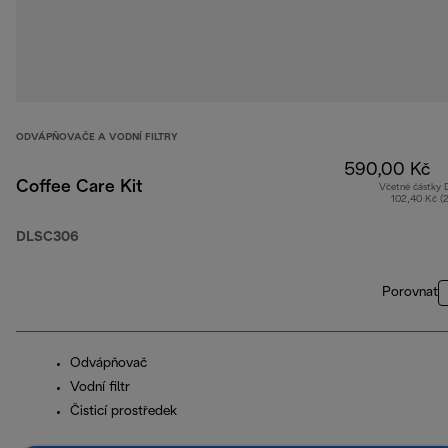
ODVÁPŇOVAČE A VODNÍ FILTRY
590,00 Kč
Coffee Care Kit
Včetně částky
102,40 Kč (
DLSC306
Porovnat
Odvápňovač
Vodní filtr
Čisticí prostředek