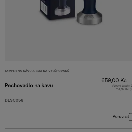
TAMPER NA KÁVU A BOX NA VYLÚHOVANÚ
659,00 Kč
Pěchovadlo na kávu
Včetně částky
114,37 Kč (
DLSC058
Porovnat