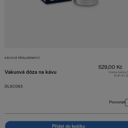
KÁVOVÉ PŘÍSLUŠENSTVÍ
529,00 Kč
Vakuová dóza na kávu
Včetně částky
91,81 Kč (
DLSC063
Porovnat
Přidat do košíku