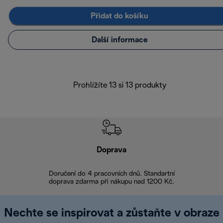
Přidat do košíku
Další informace
Prohlížíte 13 si 13 produkty
Doprava
Doprava 
Doručení do 4 pracovních dnů. Standartní
doprava zdarma při nákupu nad 1200 Kč.
Vrácení zboží 
Nechte se inspirovat a zůstaňte v obraze