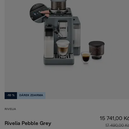
-10 %
DÁREK ZDARMA
RIVELIA
15 741,00 K
Rivelia Pebble Grey
17 490,00 K