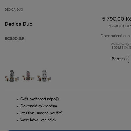
DEDICA DUO
5 790,00 K
Dedica Duo
5 890,00 K
Doporučená cen
EC890.GR
Včetně částky
1 004,88 Kč (
Porovnat
Svět možností nápojů
Dokonalá mikropěna
Intuitivní snadné použití
Vaše káva, váš šálek