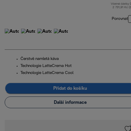
Včetně částky
2 731,91 Kč (
Porovnat
Čerstvě namletá káva
Technologie LatteCrema Hot
Technologie LatteCrema Cool
Přidat do košíku
Další informace