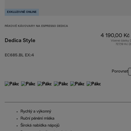
EXKLUZIVNĚ ONLINE
PÁKOVÉ KÁVOVARY NA ESPRESSO DEDICA
4 190,00 Kč
Dedica Style
Včetně částky
727,19 Kč (
EC685.BL EX:4
Porovnat
Rychlý a výkonný
Ruční pěnění mléka
Široká nabídka nápojů