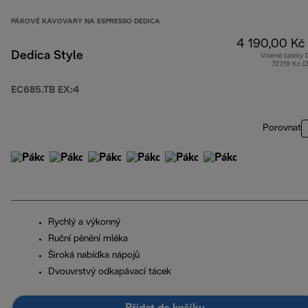
PÁKOVÉ KÁVOVARY NA ESPRESSO DEDICA
4 190,00 Kč
Dedica Style
Včetně částky
727,19 Kč (
EC685.TB EX:4
Porovnat
Rychlý a výkonný
Ruční pěnění mléka
Široká nabídka nápojů
Dvouvrstvý odkapávací tácek