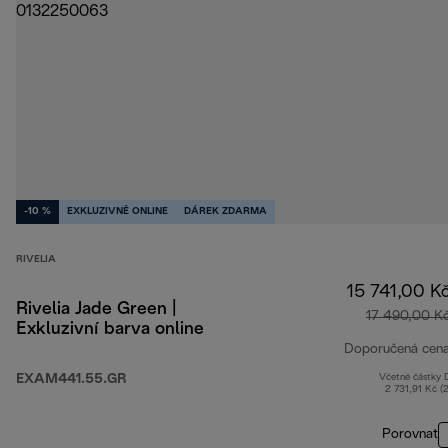
-10 %
EXKLUZIVNĚ ONLINE
DÁREK ZDARMA
RIVELIA
15 741,00 K
Rivelia Jade Green |
17 490,00 K
Exkluzivní barva online
Doporučená cen
EXAM441.55.GR
Včetně částky
2 731,91 Kč (
Porovnat