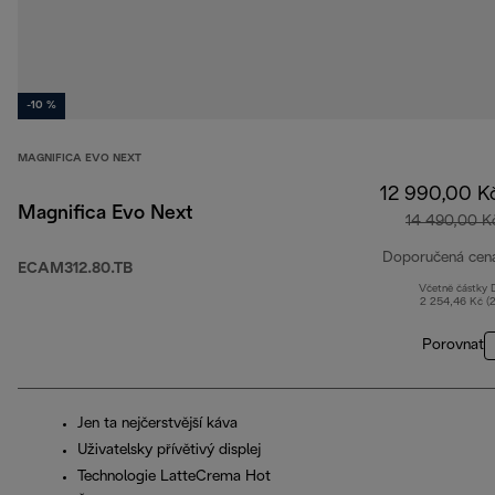
-10 %
MAGNIFICA EVO NEXT
12 990,00 K
Magnifica Evo Next
14 490,00 K
Doporučená cen
ECAM312.80.TB
Včetně částky
2 254,46 Kč (
Porovnat
Jen ta nejčerstvější káva
Uživatelsky přívětivý displej
Technologie LatteCrema Hot