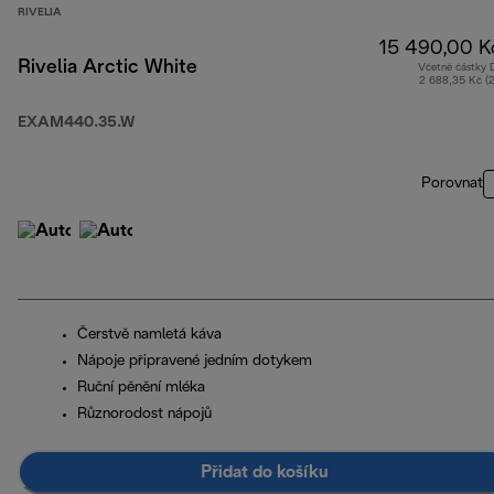
RIVELIA
15 490,00 K
Rivelia Arctic White
Včetně částky
2 688,35 Kč (
EXAM440.35.W
Porovnat
Čerstvě namletá káva
Nápoje připravené jedním dotykem
Ruční pěnění mléka
Různorodost nápojů
Přidat do košíku