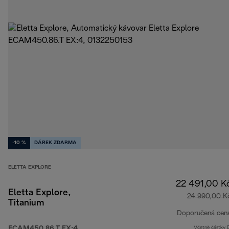
-10 %
DÁREK ZDARMA
ELETTA EXPLORE
22 491,00 K
Eletta Explore,
24 990,00 K
Titanium
Doporučená cen
ECAM450.86.T EX:4
Včetně částky