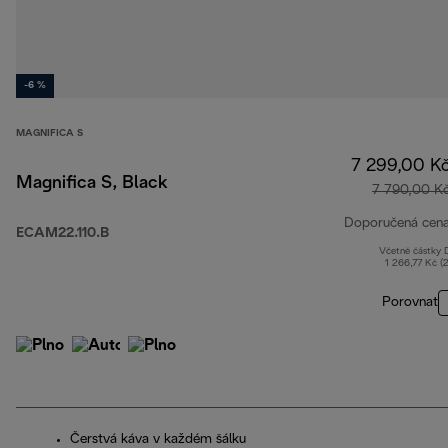
-6 %
MAGNIFICA S
7 299,00 K
Magnifica S, Black
7 790,00 K
Doporučená cen
ECAM22.110.B
Včetně částky
1 266,77 Kč (
Porovnat
Čerstvá káva v každém šálku