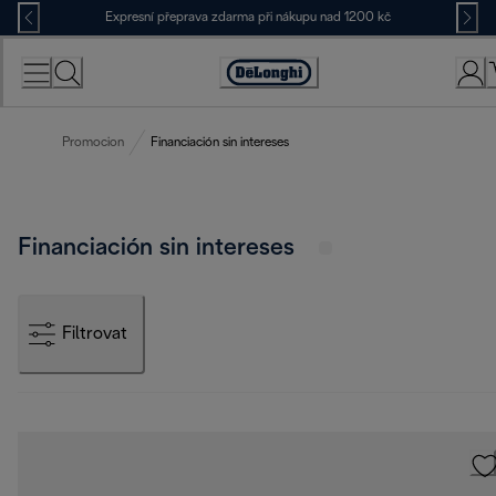
Skip
Expresní přeprava zdarma při nákupu nad 1200 kč
to
Content
Accessibility
Statement
Promocion
Financiación sin intereses
Financiación sin intereses
Filtrovat