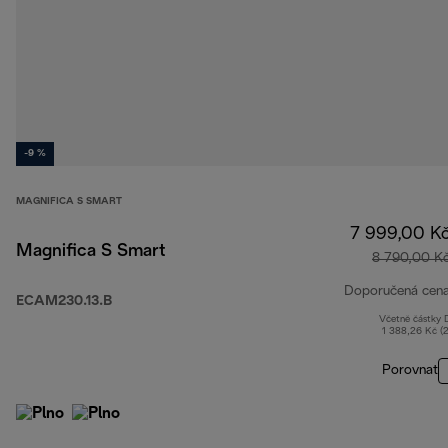
-9 %
MAGNIFICA S SMART
7 999,00 K
Magnifica S Smart
8 790,00 K
Doporučená cen
ECAM230.13.B
Včetně částky
1 388,26 Kč (
Porovnat