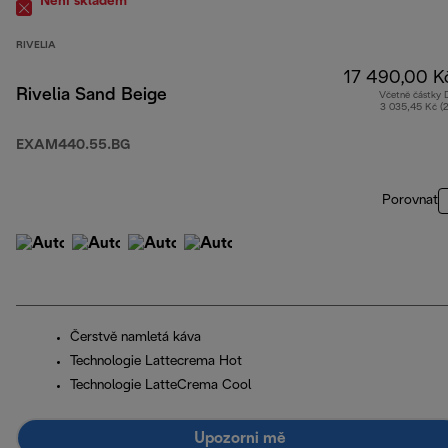
Není skladem
RIVELIA
17 490,00 K
Rivelia Sand Beige
Včetně částky
3 035,45 Kč (
EXAM440.55.BG
Porovnat
Čerstvě namletá káva
Technologie Lattecrema Hot
Technologie LatteCrema Cool
Upozorni mě