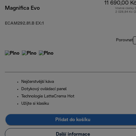
11 690,00 K
Magnifica Evo
Včetně částky
2 028,84 Kč (
ECAM292.81.B EX:1
Porovnat
Nejčerstvější káva
Dotykový ovládací panel
Technologie LatteCrema Hot
Užijte si klasiku
Přidat do košíku
Další informace