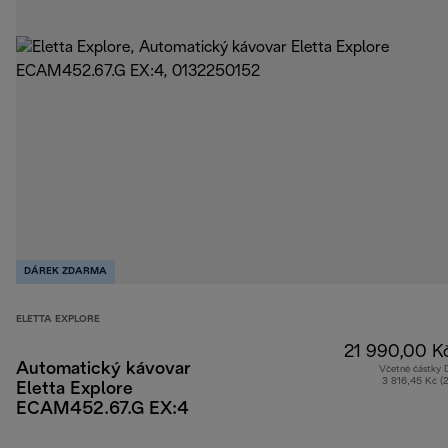
DÁREK ZDARMA
ELETTA EXPLORE
21 990,00 K
Automatický kávovar
Včetně částky
3 816,45 Kč (
Eletta Explore
ECAM452.67.G EX:4