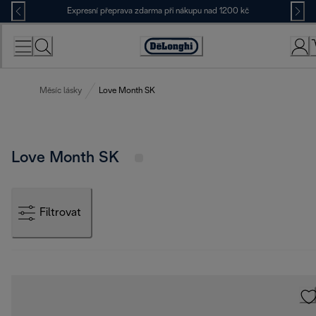
Skip
Expresní přeprava zdarma při nákupu nad 1200 kč
to
Content
Accessibility
Statement
Měsíc lásky
Love Month SK
Love Month SK
Filtrovat