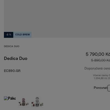
-2 %
COLD BREW
DEDICA DUO
5 790,00 K
Dedica Duo
5 890,00 K
Doporučená cen
EC890.GR
Včetně částky
1 004,88 Kč (
Porovnat