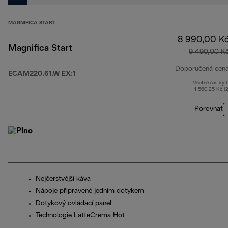
MAGNIFICA START
8 990,00 K
Magnifica Start
9 490,00 K
Doporučená cen
ECAM220.61.W EX:1
Včetně částky
1 560,25 Kč (
Porovnat
Nejčerstvější káva
Nápoje připravené jedním dotykem
Dotykový ovládací panel
Technologie LatteCrema Hot