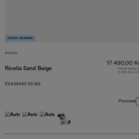
DÁREK ZDARMA
RIVELIA
17 490,00 K
Rivelia Sand Beige
Včetně částky
3 035,45 Kč (
EXAM440.55.BG
Porovnat