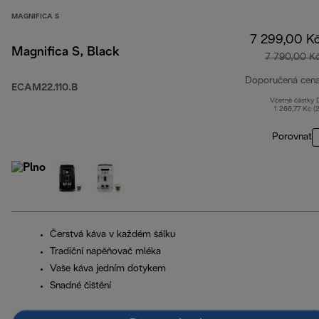
MAGNIFICA S
7 299,00 K
Magnifica S, Black
7 790,00 K
Doporučená cen
ECAM22.110.B
Včetně částky
1 266,77 Kč (
Porovnat
Čerstvá káva v každém šálku
Tradiční napěňovač mléka
Vaše káva jedním dotykem
Snadné čištění