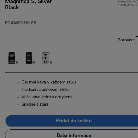
Magnifica S, Silver
Včetně částky
1 438,76 Kč (
Black
ECAM22.110.SB
Porovnat
Čerstvá káva v každém šálku
Tradiční napěňovač mléka
Vaše káva jedním dotykem
Snadné čištění
Přidat do košíku
Další informace