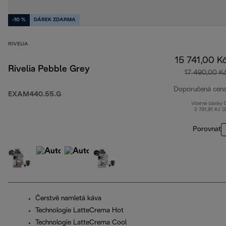
-10 %
DÁREK ZDARMA
RIVELIA
15 741,00 K
Rivelia Pebble Grey
17 490,00 K
Doporučená cen
EXAM440.55.G
Včetně částky
2 731,91 Kč (
Porovnat
Čerstvě namletá káva
Technologie LatteCrema Hot
Technologie LatteCrema Cool