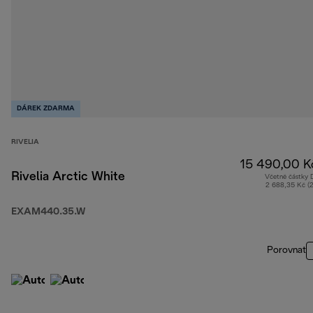
DÁREK ZDARMA
RIVELIA
15 490,00 K
Rivelia Arctic White
Včetně částky
2 688,35 Kč (
EXAM440.35.W
Porovnat