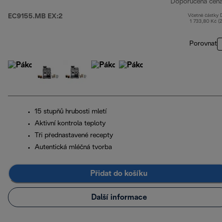
Doporučená cen
EC9155.MB EX:2
Včetně částky
1 733,80 Kč (
Porovnat
15 stupňů hrubosti mletí
Aktivní kontrola teploty
Tři přednastavené recepty
Autentická mléčná tvorba
Přidat do košíku
Další informace