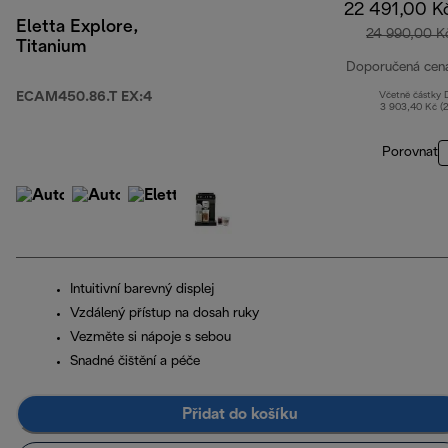
22 491,00 K
Eletta Explore,
24 990,00 K
Titanium
Doporučená cen
ECAM450.86.T EX:4
Včetně částky
3 903,40 Kč (
Porovnat
Intuitivní barevný displej
Vzdálený přístup na dosah ruky
Vezměte si nápoje s sebou
Snadné čištění a péče
Přidat do košíku