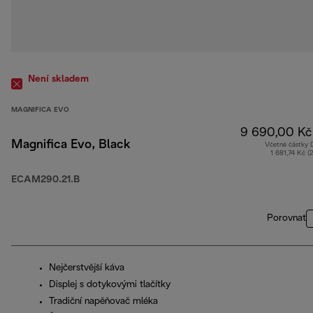
Není skladem
MAGNIFICA EVO
9 690,00 Kč
Magnifica Evo, Black
Včetně částky
1 681,74 Kč (
ECAM290.21.B
Porovnat
Nejčerstvější káva
Displej s dotykovými tlačítky
Tradiční napěňovač mléka