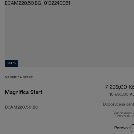
-34 %
MAGNIFICA START
7 299,00 K
Magnifica Start
10 990,00 K
Doporučená cen
ECAM220.50.BG
Včetně částky
1 266,77 Kč (
Porovnat