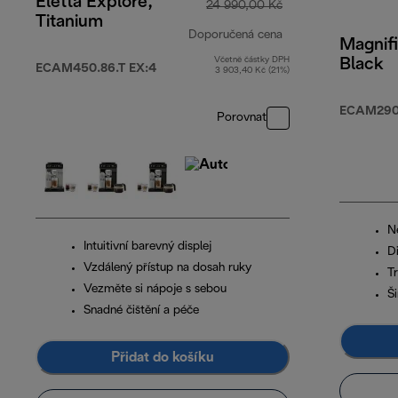
Eletta Explore,
24 990,00 Kč
Titanium
Doporučená cena
Magnifi
Včetně částky DPH
Black
původní cena 24 
ECAM450.86.T EX:4
3 903,40 Kč (21%)
ECAM290.
Porovnat
Ne
Intuitivní barevný displej
Di
Vzdálený přístup na dosah ruky
T
Vezměte si nápoje s sebou
Š
Snadné čištění a péče
Přidat do košíku