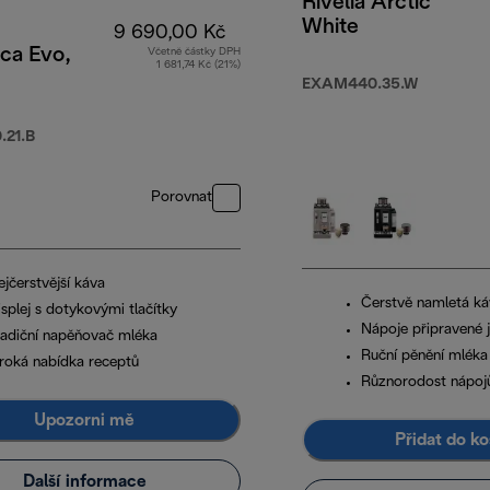
Rivelia Arctic
White
9 690,00 Kč
ca Evo,
Včetně částky DPH
1 681,74 Kč (21%)
990,00 Kč
EXAM440.35.W
21.B
Porovnat
jčerstvější káva
Čerstvě namletá ká
splej s dotykovými tlačítky
Nápoje připravené
radiční napěňovač mléka
Ruční pěnění mléka
iroká nabídka receptů
Různorodost nápoj
Upozorni mě
Přidat do ko
Další informace