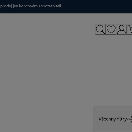
prodej jen koncovému spotřebiteli
Všechny filtry