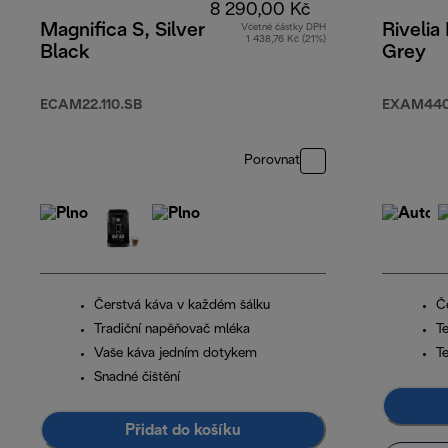
8 290,00 Kč
Magnifica S, Silver
Rivelia
Včetně částky DPH
1 438,76 Kč (21%)
Black
Grey
ECAM22.110.SB
EXAM440
Porovnat
Čerstvá káva v každém šálku
Č
Tradiční napěňovač mléka
T
Vaše káva jedním dotykem
T
Snadné čištění
Přidat do košíku