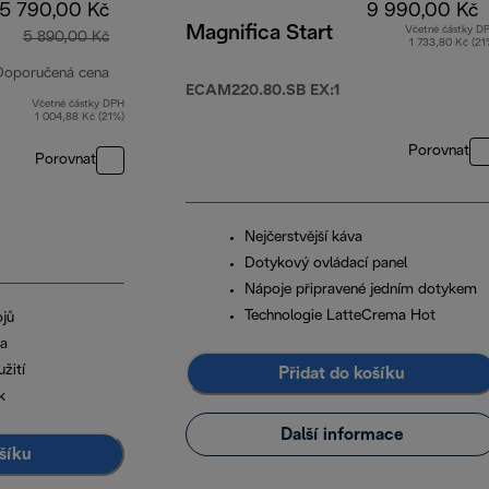
5 790,00 Kč
9 990,00 Kč
Magnifica Start
Včetně částky D
5 890,00 Kč
1 733,80 Kč (21
Doporučená cena
ECAM220.80.SB EX:1
Včetně částky DPH
původní cena 5 890,00 Kč
1 004,88 Kč (21%)
Porovnat
Porovnat
Nejčerstvější káva
Dotykový ovládací panel
Nápoje připravené jedním dotykem
Technologie LatteCrema Hot
jů
na
užití
Přidat do košíku
k
Další informace
šíku