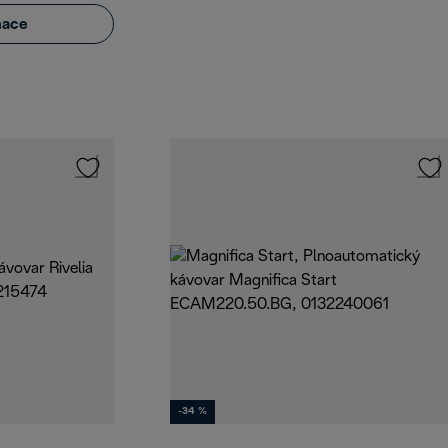
mace
-34 %