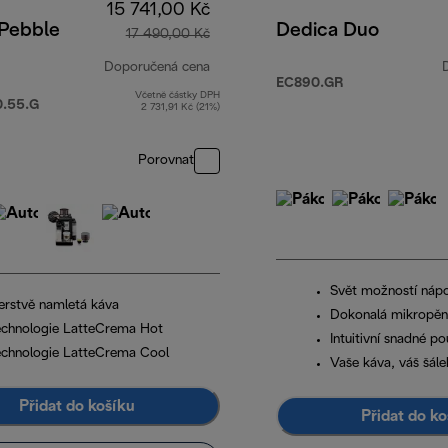
15 741,00 Kč
 Pebble
Dedica Duo
17 490,00 Kč
Doporučená cena
EC890.GR
Včetně částky DPH
původní cena 17 490,00 Kč
.55.G
2 731,91 Kč (21%)
Porovnat
Svět možností nápo
erstvě namletá káva
Dokonalá mikropě
echnologie LatteCrema Hot
Intuitivní snadné po
echnologie LatteCrema Cool
Vaše káva, váš šále
Přidat do košíku
Přidat do ko