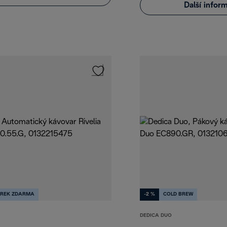
Další infor
REK ZDARMA
-2 %
COLD BREW
DEDICA DUO