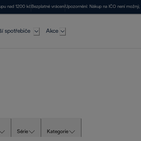
kupu nad 1200 kč
Bezplatné vrácení
Upozornění: Nákup na IČO není možný, 
ší spotřebiče
Akce
Série
Kategorie