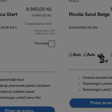
START
RIVELIA
8 990,00 Kč
ca Start
Rivelia Sand Beige
9 490,00 Kč
Doporučená cena
61.W EX:1
EXAM440.55.BG
Včetně částky DPH
90,00 Kč
původní cena 9 490,00 Kč
1 560,25 Kč (21%)
Porovnat
Čerstvě namletá ká
jčerstvější káva
Technologie Latte
ápoje připravené jedním dotykem
Technologie Latte
otykový ovládací panel
echnologie LatteCrema Hot
Přidat do ko
Přidat do košíku