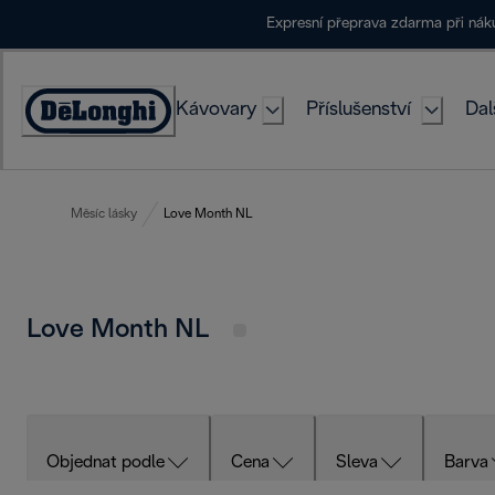
Skip
Expresní přeprava zdarma při ná
to
Content
Kávovary
Příslušenství
Dal
Accessibility
Statement
Měsíc lásky
Love Month NL
Love Month NL
Objednat podle
Cena
Sleva
Barva