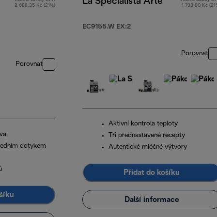
La Specialista Arte
2 688,35 Kč (21%)
1 733,80 Kč (21
EC9155.W EX:2
Porovnat
Porovnat
Aktivní kontrola teploty
va
Tři přednastavené recepty
 jedním dotykem
Autentické mléčné výtvory
ů
Přidat do košíku
šíku
Další informace