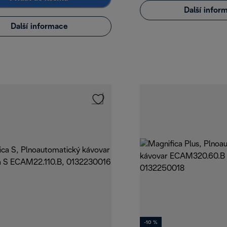
Další infor
Další informace
-10 %