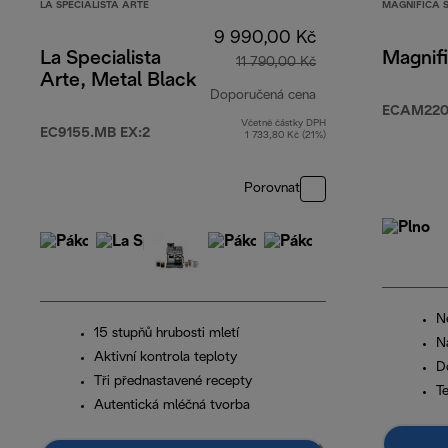
LA SPECIALISTA ARTE
MAGNIFICA 
9 990,00 Kč
La Specialista
Magnifi
11 790,00 Kč
Arte, Metal Black
Doporučená cena
ECAM220.
Včetně částky DPH
původní cena 11 7
EC9155.MB EX:2
1 733,80 Kč (21%)
Porovnat
Ne
15 stupňů hrubosti mletí
N
Aktivní kontrola teploty
D
Tři přednastavené recepty
T
Autentická mléčná tvorba