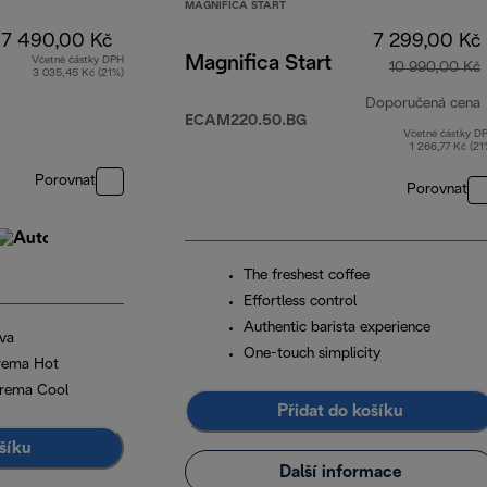
MAGNIFICA START
17 490,00 Kč
7 299,00 Kč
Magnifica Start
Včetně částky DPH
10 990,00 Kč
3 035,45 Kč (21%)
Doporučená cena
ECAM220.50.BG
Včetně částky D
1 266,77 Kč (21
Porovnat
Porovnat
The freshest coffee
Effortless control
Authentic barista experience
va
One-touch simplicity
crema Hot
Crema Cool
Přidat do košíku
šíku
Další informace