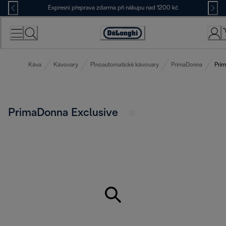
Skip
Expresní přeprava zdarma při nákupu nad 1200 kč
to
Content
Accessibility
Statement
Káva
Kávovary
Plnoautomatické kávovary
PrimaDonna
Prim
PrimaDonna Exclusive