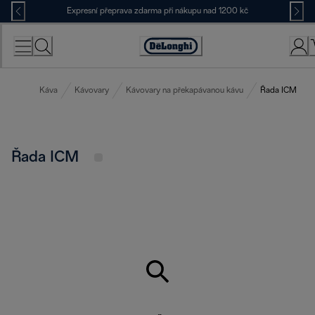
Skip
Expresní přeprava zdarma při nákupu nad 1200 kč
to
Content
Accessibility
Statement
Káva
Kávovary
Kávovary na překapávanou kávu
Řada ICM
Řada ICM