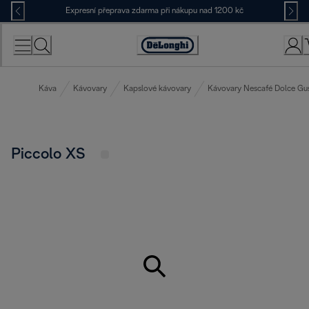
Skip
Expresní přeprava zdarma při nákupu nad 1200 kč
to
Content
Accessibility
Statement
Káva
Kávovary
Kapslové kávovary
Kávovary Nescafé Dolce Gu
Piccolo XS