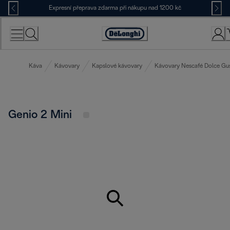
Skip
Expresní přeprava zdarma při nákupu nad 1200 kč
to
Content
Accessibility
Statement
Káva
Kávovary
Kapslové kávovary
Kávovary Nescafé Dolce Gu
Genio 2 Mini