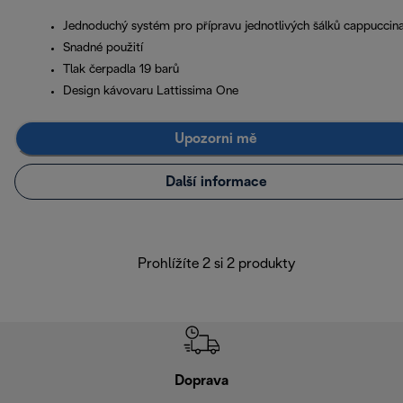
Jednoduchý systém pro přípravu jednotlivých šálků cappuccin
Snadné použití
Tlak čerpadla 19 barů
Design kávovaru Lattissima One
Upozorni mě
Další informace
Prohlížíte 2 si 2 produkty
Doprava
Doprava 