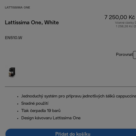
LATTISSIMA ONE
7 250,00 Kč
Lattissima One, White
Včetně částky
1 258,26 Kč (
EN510.W
Porovnat
Jednoduchý systém pro přípravu jednotlivých šálků cappuccin
Snadné použití
Tlak čerpadla 19 barů
Design kávovaru Lattissima One
Přidat do košíku