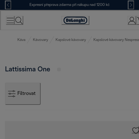
Skip
Expresní přeprava zdarma při nákupu nad 1200 kč
to
Content
Accessibility
Statement
Káva
Kávovary
Kapslové kávovary
Kapslové kávovary Nespres
Lattissima One
Filtrovat