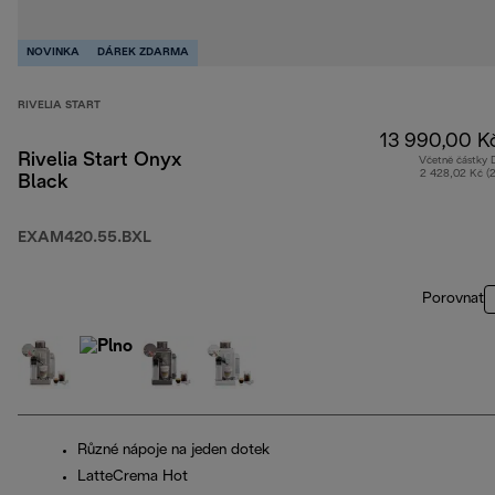
NOVINKA
DÁREK ZDARMA
RIVELIA START
13 990,00 K
Rivelia Start Onyx
Včetně částky
2 428,02 Kč (
Black
EXAM420.55.BXL
Porovnat
Různé nápoje na jeden dotek
LatteCrema Hot