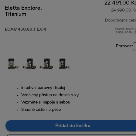
22 491,00 K
Eletta Explore,
24 990,00 K
Titanium
Doporučená cen
ECAM450.86.T EX:4
Včetně částky
3 903,40 Kč (
Porovnat
Intuitivní barevný displej
Vzdálený přístup na dosah ruky
Vezměte si nápoje s sebou
Snadné čištění a péče
Přidat do košíku