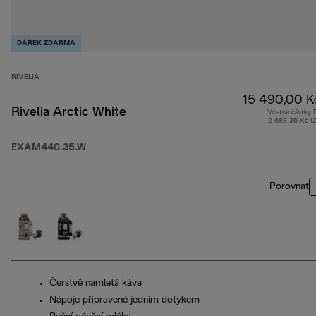
DÁREK ZDARMA
RIVELIA
15 490,00 K
Rivelia Arctic White
Včetně částky
2 688,35 Kč (
EXAM440.35.W
Porovnat
Čerstvě namletá káva
Nápoje připravené jedním dotykem