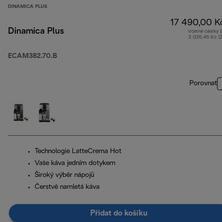
DINAMICA PLUS
17 490,00 K
Dinamica Plus
Včetně částky
3 035,45 Kč (
ECAM382.70.B
Porovnat
Technologie LatteCrema Hot
Vaše káva jedním dotykem
Široký výběr nápojů
Čerstvě namletá káva
Přidat do košíku