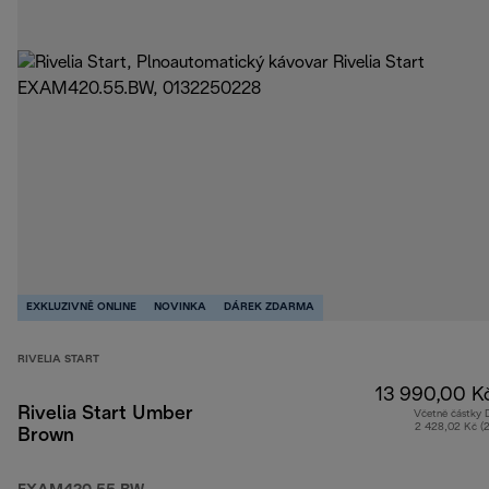
EXKLUZIVNĚ ONLINE
NOVINKA
DÁREK ZDARMA
RIVELIA START
13 990,00 K
Rivelia Start Umber
Včetně částky
2 428,02 Kč (
Brown