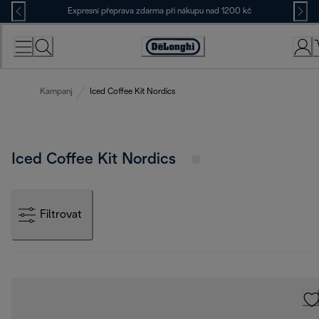
Skip
Expresní přeprava zdarma při nákupu nad 1200 kč
to
Content
Accessibility
Statement
Kampanj
Iced Coffee Kit Nordics
Iced Coffee Kit Nordics
Filtrovat