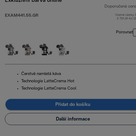
Exkluzivní barva online
Doporučená cen
EXAM441.55.GR
Včetně částky
2 731,91 Kč (
Porovnat
Čerstvě namletá káva
Technologie LatteCrema Hot
Technologie LatteCrema Cool
Přidat do košíku
Další informace