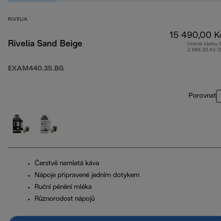
RIVELIA
15 490,00 K
Rivelia Sand Beige
Včetně částky
2 688,35 Kč (
EXAM440.35.BG
Porovnat
Čerstvě namletá káva
Nápoje připravené jedním dotykem
Ruční pěnění mléka
Různorodost nápojů