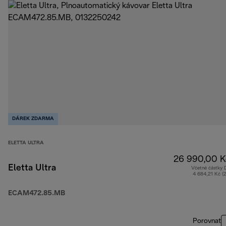
DÁREK ZDARMA
ELETTA ULTRA
26 990,00 K
Eletta Ultra
Včetně částky
4 684,21 Kč (
ECAM472.85.MB
Porovnat