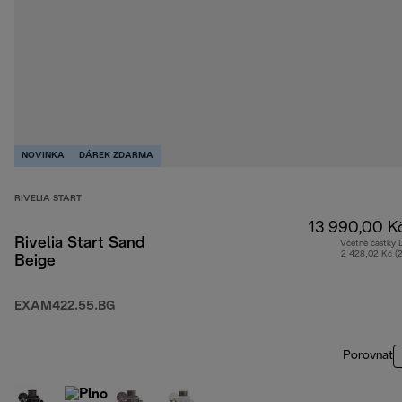
NOVINKA
DÁREK ZDARMA
RIVELIA START
13 990,00 K
Rivelia Start Sand
Včetně částky
2 428,02 Kč (
Beige
EXAM422.55.BG
Porovnat