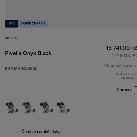
-10 %
DÁREK ZDARMA
RIVELIA
15 741,00 K
Rivelia Onyx Black
17 490,00 K
Doporučená cen
EXAM440.55.B
Včetně částky
2 731,91 Kč (
Porovnat
Čerstvě namletá káva