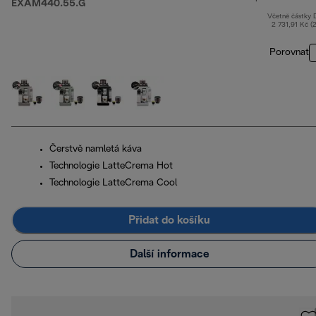
EXAM440.55.G
Včetně částky
2 731,91 Kč (
Porovnat
Čerstvě namletá káva
Technologie LatteCrema Hot
Technologie LatteCrema Cool
Přidat do košíku
Další informace