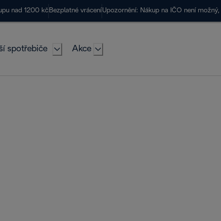
kupu nad 1200 kč
Bezplatné vrácení
Upozornění: Nákup na IČO není možný, 
ší spotřebiče
Akce