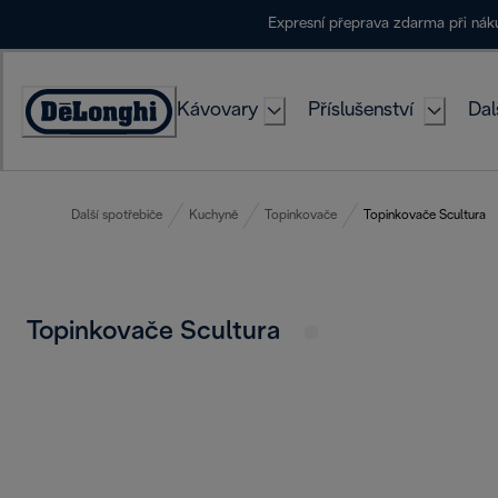
Skip
Expresní přeprava zdarma při ná
to
Content
Kávovary
Příslušenství
Dal
Accessibility
Statement
Další spotřebiče
Kuchyně
Topinkovače
Topinkovače Scultura
Topinkovače Scultura