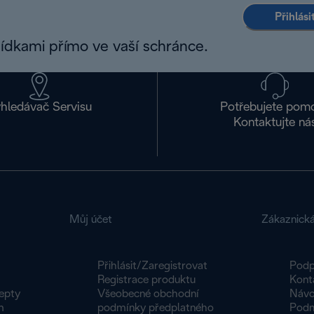
Přihlás
bídkami přímo ve vaší schránce.
hledávač Servisu
Potřebujete pom
Kontaktujte ná
Můj účet
Zákaznick
Přihlásit/Zaregistrovat
Podp
Registrace produktu
Kont
epty
Všeobecné obchodní
Návo
m
podmínky předplatného
Podm