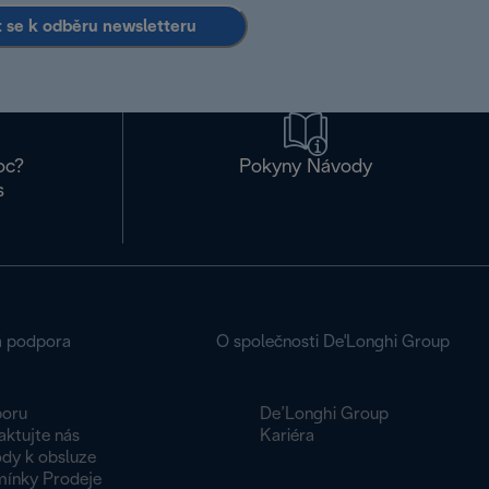
it se k odběru newsletteru
oc?
Pokyny Návody
s
á podpora
O společnosti De'Longhi Group
oru
De’Longhi Group
aktujte nás
Kariéra
dy k obsluze
ínky Prodeje