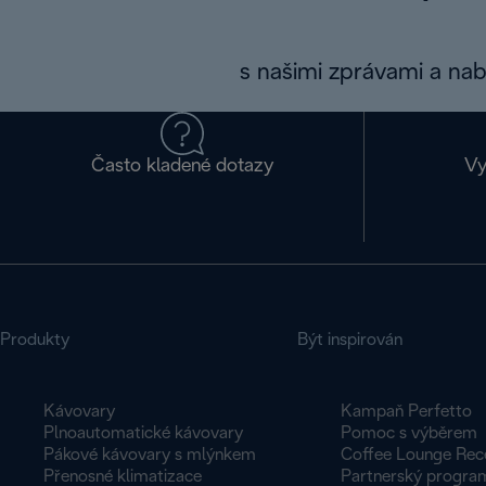
s našimi zprávami a na
Často kladené dotazy
Vy
Produkty
Být inspirován
Kávovary
Kampaň Perfetto
Plnoautomatické kávovary
Pomoc s výběrem
Pákové kávovary s mlýnkem
Coffee Lounge Rec
Přenosné klimatizace
Partnerský progra