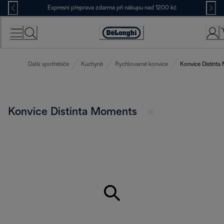
Skip
Expresní přeprava zdarma při nákupu nad 1200 kč
to
Content
Accessibility
Statement
Další spotřebiče
Kuchyně
Rychlovarné konvice
Konvice Distint
Konvice Distinta Moments