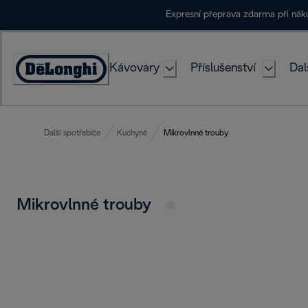
Skip
Expresní přeprava zdarma při ná
to
Content
Kávovary
Příslušenství
Dal
Accessibility
Statement
Další spotřebiče
Kuchyně
Mikrovlnné trouby
Mikrovlnné trouby