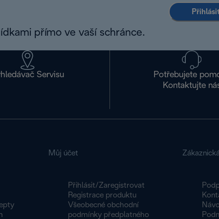
Přihlás
bídkami přímo ve vaší schránce.
hledávač Servisu
Potřebujete pom
Kontaktujte ná
Můj účet
Zákaznick
Přihlásit/Zaregistrovat
Podp
Registrace produktu
Kont
epty
Všeobecné obchodní
Návo
m
podmínky předplatného
Podm