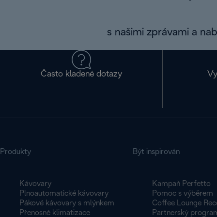
s našimi zprávami a na
Často kladené dotazy
Vy
Produkty
Být inspirován
Kávovary
Kampaň Perfetto
Plnoautomatické kávovary
Pomoc s výběrem
Pákové kávovary s mlýnkem
Coffee Lounge Rec
Přenosné klimatizace
Partnerský progra