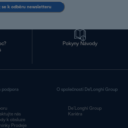
it se k odběru newsletteru
oc?
Pokyny Návody
s
á podpora
O společnosti De'Longhi Group
oru
De’Longhi Group
aktujte nás
Kariéra
dy k obsluze
ínky Prodeje