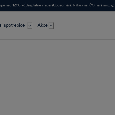
kupu nad 1200 kč
Bezplatné vrácení
Upozornění: Nákup na IČO není možný, 
ší spotřebiče
Akce