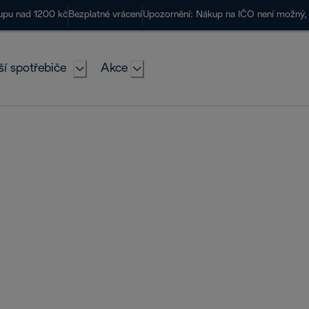
kupu nad 1200 kč
Bezplatné vrácení
Upozornění: Nákup na IČO není možný, 
ší spotřebiče
Akce