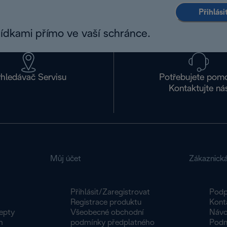
Přihlás
bídkami přímo ve vaší schránce.
hledávač Servisu
Potřebujete pom
Kontaktujte ná
Můj účet
Zákaznick
Přihlásit/Zaregistrovat
Podp
Registrace produktu
Kont
epty
Všeobecné obchodní
Návo
m
podmínky předplatného
Podm