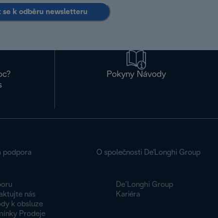
it se k odběru newsletteru
oc?
Pokyny Návody
s
á podpora
O společnosti De'Longhi Group
oru
De’Longhi Group
aktujte nás
Kariéra
dy k obsluze
ínky Prodeje