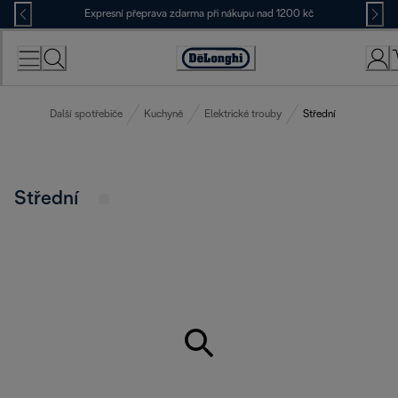
Skip
Expresní přeprava zdarma při nákupu nad 1200 kč
to
Content
Accessibility
Statement
Další spotřebiče
Kuchyně
Elektrické trouby
Střední
Střední