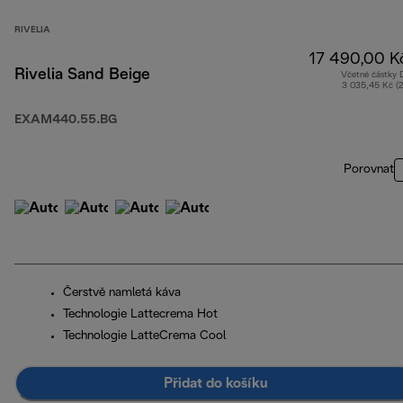
RIVELIA
17 490,00 K
Rivelia Sand Beige
Včetně částky
3 035,45 Kč (
EXAM440.55.BG
Porovnat
Čerstvě namletá káva
Technologie Lattecrema Hot
Technologie LatteCrema Cool
Přidat do košíku