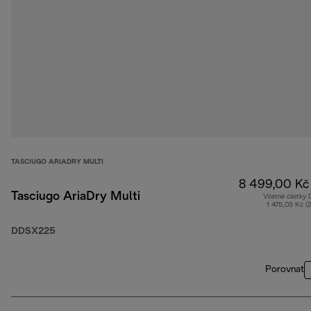
TASCIUGO ARIADRY MULTI
8 499,00 Kč
Tasciugo AriaDry Multi
Včetně částky
1 475,03 Kč (
DDSX225
Porovnat