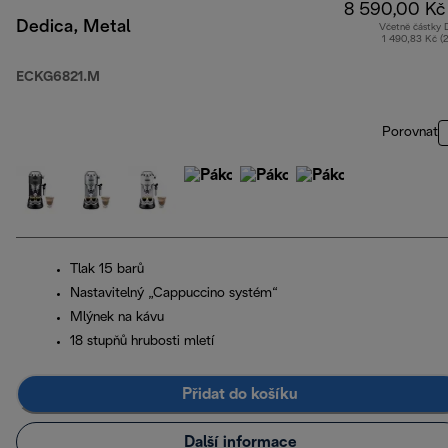
8 590,00 Kč
Dedica, Metal
Včetně částky
1 490,83 Kč (
ECKG6821.M
Porovnat
Tlak 15 barů
Nastavitelný „Cappuccino systém“
Mlýnek na kávu
18 stupňů hrubosti mletí
Přidat do košíku
Další informace