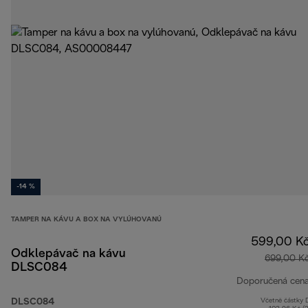
-14 %
TAMPER NA KÁVU A BOX NA VYLÚHOVANÚ
599,00 K
Odklepávač na kávu
699,00 K
DLSC084
Doporučená cen
DLSC084
Včetně částky