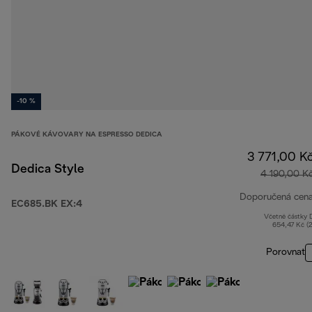
-10 %
PÁKOVÉ KÁVOVARY NA ESPRESSO DEDICA
3 771,00 K
Dedica Style
4 190,00 K
Doporučená cen
EC685.BK EX:4
Včetně částky
654,47 Kč (
Porovnat