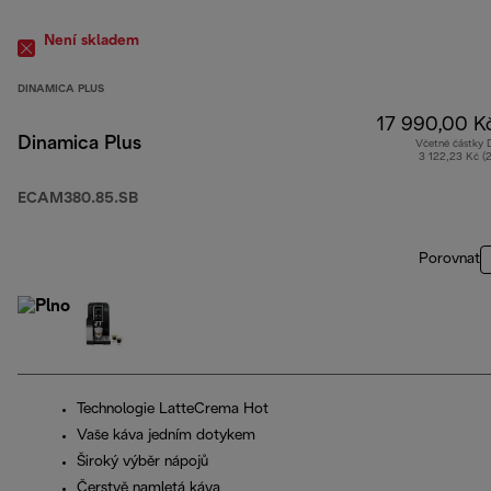
Není skladem
DINAMICA PLUS
17 990,00 K
Dinamica Plus
Včetně částky
3 122,23 Kč (
ECAM380.85.SB
Porovnat
Technologie LatteCrema Hot
Vaše káva jedním dotykem
Široký výběr nápojů
Čerstvě namletá káva