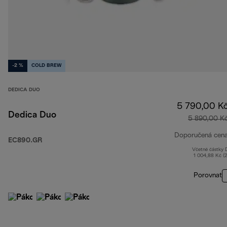
-2 %
COLD BREW
DEDICA DUO
5 790,00 K
Dedica Duo
5 890,00 K
Doporučená cen
EC890.GR
Včetně částky
1 004,88 Kč (
Porovnat