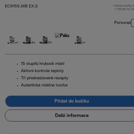
EC9155.MB EX:2
Včetně částky
1 733,80 Kč (
Porovnat
15 stupňů hrubosti mletí
Aktivní kontrola teploty
Tři přednastavené recepty
Autentická mléčná tvorba
Přidat do košíku
Další informace