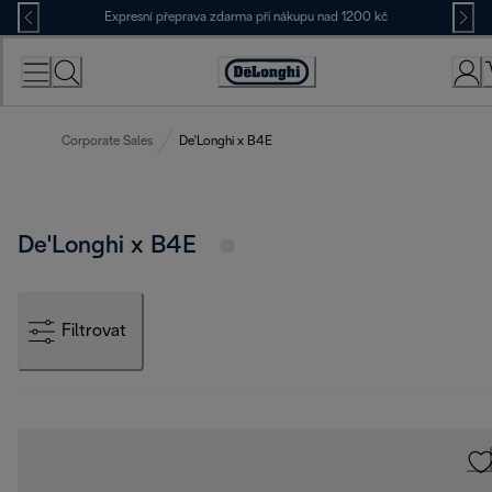
Skip
Expresní přeprava zdarma při nákupu nad 1200 kč
to
Content
Accessibility
Statement
Corporate Sales
De'Longhi x B4E
De'Longhi x B4E
Filtrovat