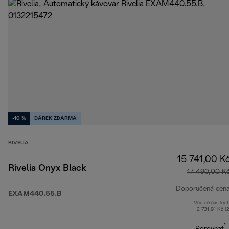
-10 %
DÁREK ZDARMA
RIVELIA
15 741,00 K
Rivelia Onyx Black
17 490,00 K
Doporučená cen
EXAM440.55.B
Včetně částky
2 731,91 Kč (