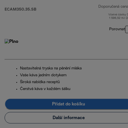
Doporučená cen
ECAM350.35.SB
Včetně částky
1 596,52 Kč (
Porovnat
Nastavitelná tryska na pěnění mléka
Vaše káva jedním dotykem
Široká nabídka receptů
Čerstvá káva v každém šálku
Přidat do košíku
Další informace