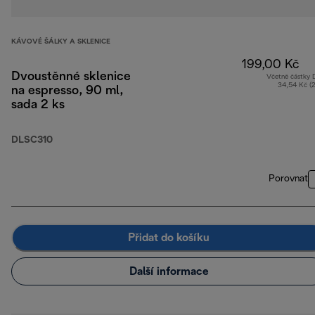
KÁVOVÉ ŠÁLKY A SKLENICE
199,00 Kč
Dvoustěnné sklenice
Včetně částky
34,54 Kč (
na espresso, 90 ml,
sada 2 ks
DLSC310
Porovnat
Přidat do košíku
Další informace