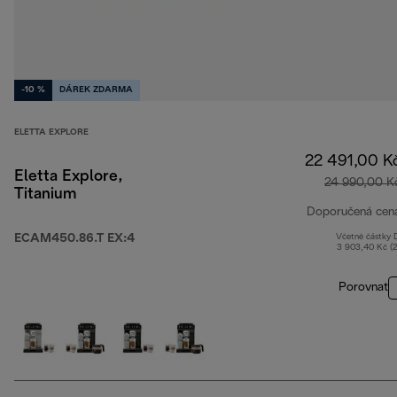
-10 %
DÁREK ZDARMA
ELETTA EXPLORE
22 491,00 K
Eletta Explore,
24 990,00 K
Titanium
Doporučená cen
ECAM450.86.T EX:4
Včetně částky
3 903,40 Kč (
Porovnat