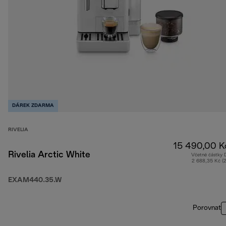
DÁREK ZDARMA
RIVELIA
15 490,00 K
Rivelia Arctic White
Včetně částky
2 688,35 Kč (
EXAM440.35.W
Porovnat