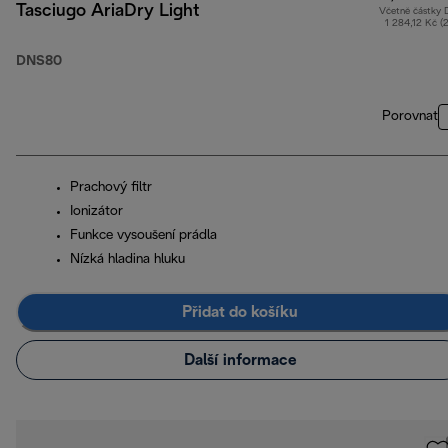
Tasciugo AriaDry Light
Včetně částky
1 284,12 Kč (
DNS80
Porovnat
Prachový filtr
Ionizátor
Funkce vysoušení prádla
Nízká hladina hluku
Přidat do košíku
Další informace