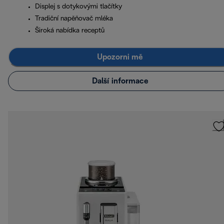
Displej s dotykovými tlačítky
Tradiční napěňovač mléka
Široká nabídka receptů
Upozorni mě
Další informace