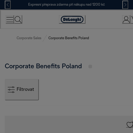
Skip
Expresní přeprava zdarma při nákupu nad 1200 kč
to
Content
Accessibility
Statement
Corporate Sales
Corporate Benefits Poland
Corporate Benefits Poland
Filtrovat