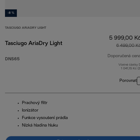
-8 %
TASCIUGO ARIADRY LIGHT
5 999,00 K
Tasciugo AriaDry Light
6 499,00 K
Doporučená cen
DNS65
Včetně částky
1 041,15 Kč (
Porovnat
Prachový filtr
Ionizátor
Funkce vysoušení prádla
Nízká hladina hluku