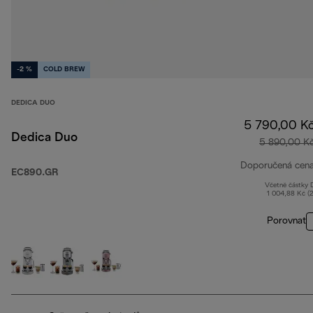
-2 %
COLD BREW
DEDICA DUO
5 790,00 K
Dedica Duo
5 890,00 K
Doporučená cen
EC890.GR
Včetně částky
1 004,88 Kč (
Porovnat