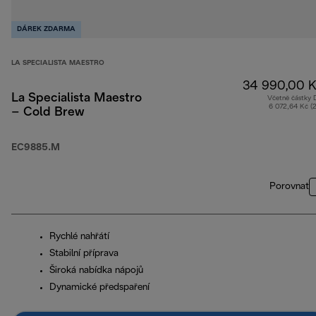
DÁREK ZDARMA
LA SPECIALISTA MAESTRO
34 990,00 K
La Specialista Maestro
Včetně částky
6 072,64 Kč (
– Cold Brew
EC9885.M
Porovnat
Rychlé nahřátí
Stabilní příprava
Široká nabídka nápojů
Dynamické předspaření