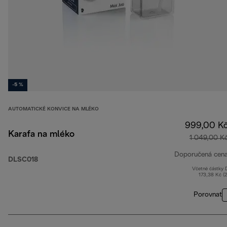
-5 %
AUTOMATICKÉ KONVICE NA MLÉKO
999,00 K
Karafa na mléko
1 049,00 K
Doporučená cen
DLSC018
Včetně částky
173,38 Kč (
Porovnat