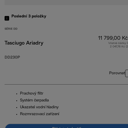
Poslední 3
položky
SÉRIE DD
11 799,00 Kč
Tasciugo Ariadry
Včetně částky
2 047,76 Kč (
DD230P
Porovnat
Prachový filtr
Systém čerpadla
Ukazatel vodní hladiny
Rozmrazovací zařízení