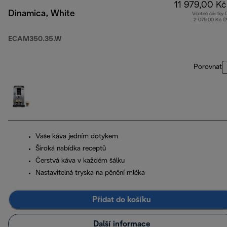
11 979,00 Kč
Dinamica, White
Včetně částky
2 079,00 Kč (
ECAM350.35.W
Porovnat
Vaše káva jedním dotykem
Široká nabídka receptů
Čerstvá káva v každém šálku
Nastavitelná tryska na pěnění mléka
Přidat do košíku
Další informace