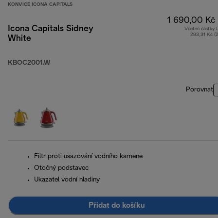
KONVICE ICONA CAPITALS
1 690,00 Kč
Icona Capitals Sidney
Včetně částky
293,31 Kč (
White
KBOC2001.W
Porovnat
Filtr proti usazování vodního kamene
Otočný podstavec
Ukazatel vodní hladiny
Přidat do košíku