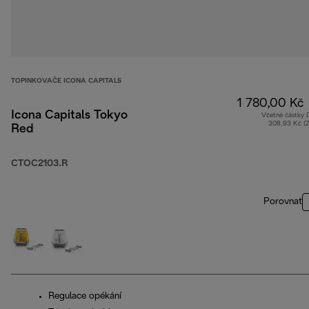
TOPINKOVAČE ICONA CAPITALS
1 780,00 Kč
Icona Capitals Tokyo
Včetně částky
308,93 Kč (
Red
CTOC2103.R
Porovnat
Regulace opékání