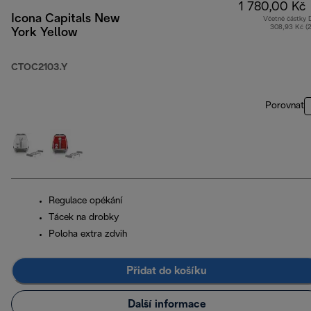
1 780,00 Kč
Icona Capitals New
Včetně částky
308,93 Kč (
York Yellow
CTOC2103.Y
Porovnat
Regulace opékání
Tácek na drobky
Poloha extra zdvih
Přidat do košíku
Další informace