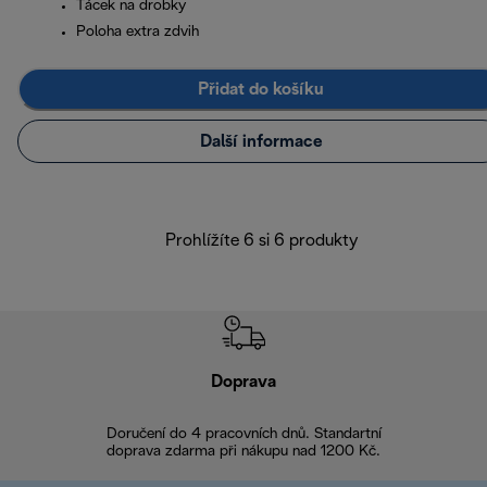
Tácek na drobky
Poloha extra zdvih
Přidat do košíku
Další informace
Prohlížíte 6 si 6 produkty
Doprava
Doprava 
Doručení do 4 pracovních dnů. Standartní
doprava zdarma při nákupu nad 1200 Kč.
Vrácení zboží 