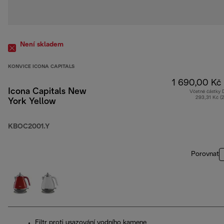
Není skladem
KONVICE ICONA CAPITALS
1 690,00 Kč
Icona Capitals New
Včetně částky
293,31 Kč (
York Yellow
KBOC2001.Y
Porovnat
Filtr proti usazování vodního kamene