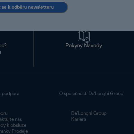
it se k odběru newsletteru
oc?
Pokyny Návody
s
á podpora
O společnosti De'Longhi Group
oru
De’Longhi Group
aktujte nás
Kariéra
dy k obsluze
ínky Prodeje