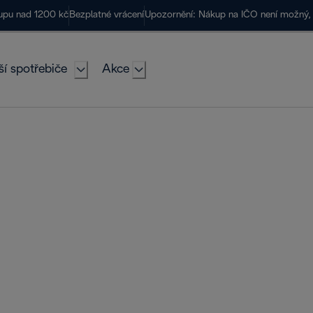
kupu nad 1200 kč
Bezplatné vrácení
Upozornění: Nákup na IČO není možný, 
ší spotřebiče
Akce