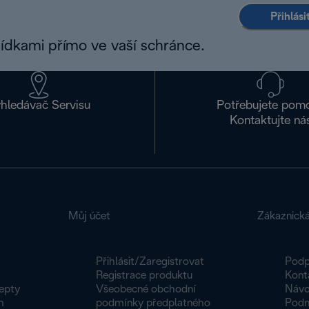
Přihlás
bídkami přímo ve vaší schránce.
hledávač Servisu
Potřebujete pom
Kontaktujte ná
Můj účet
Zákaznick
Přihlásit/Zaregistrovat
Podp
Registrace produktu
Kont
epty
Všeobecné obchodní
Návo
m
podmínky předplatného
Podm