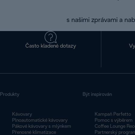
s našimi zprávami a na
Často kladené dotazy
Vy
Produkty
Být inspirován
Kávovary
Kampaň Perfetto
Plnoautomatické kávovary
Pomoc s výběrem
Pákové kávovary s mlýnkem
Coffee Lounge Rec
Přenosné klimatizace
Partnerský progra