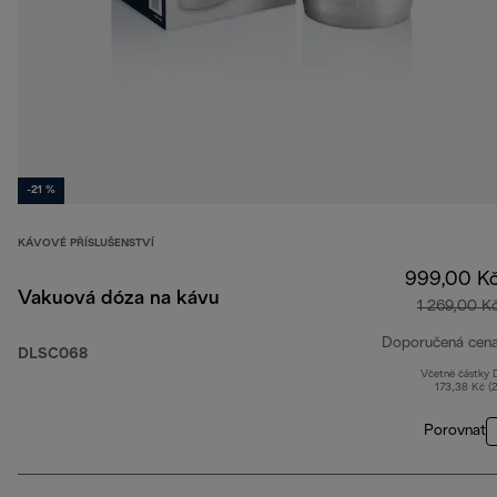
-21 %
KÁVOVÉ PŘÍSLUŠENSTVÍ
999,00 K
Vakuová dóza na kávu
1 269,00 K
Doporučená cen
DLSC068
Včetně částky
173,38 Kč (
Porovnat