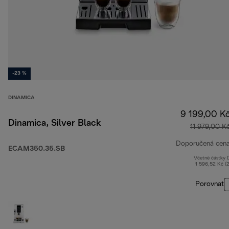
-23 %
DINAMICA
9 199,00 K
Dinamica, Silver Black
11 979,00 K
Doporučená cen
ECAM350.35.SB
Včetně částky
1 596,52 Kč (
Porovnat