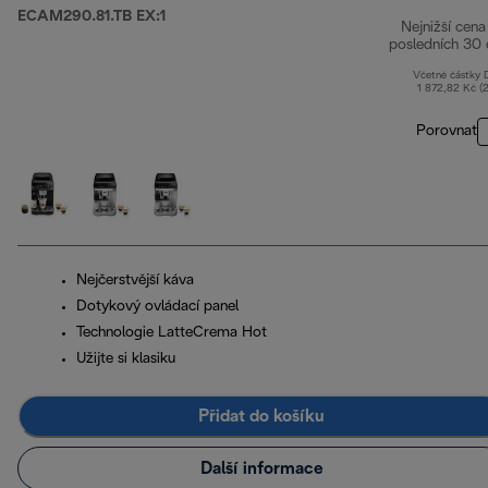
ECAM290.81.TB EX:1
Nejnižší cena
posledních 30 
Včetně částky
1 872,82 Kč (
Porovnat
Nejčerstvější káva
Dotykový ovládací panel
Technologie LatteCrema Hot
Užijte si klasiku
Přidat do košíku
Další informace