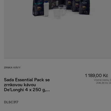
ZRNKA KÁVY
1 189,00 Kč
Sada Essential Pack se
Včetně částky
206,36 Kč (
zrnkovou kávou
De'Longhi 4 x 250 g,
2 sklenicemi
Cappuccino a vodním
DLSC317
filtrem