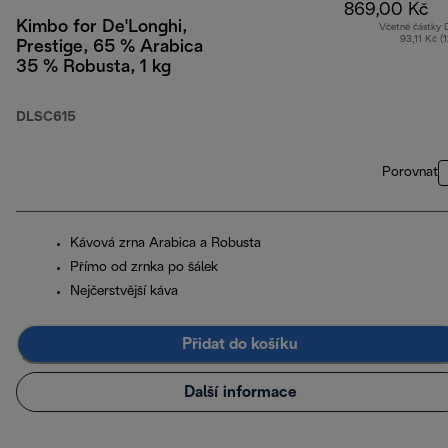
869,00 Kč
Kimbo for De'Longhi,
Včetně částky
93,11 Kč (
Prestige, 65 % Arabica
35 % Robusta, 1 kg
DLSC615
Porovnat
Kávová zrna Arabica a Robusta
Přímo od zrnka po šálek
Nejčerstvější káva
Přidat do košíku
Další informace