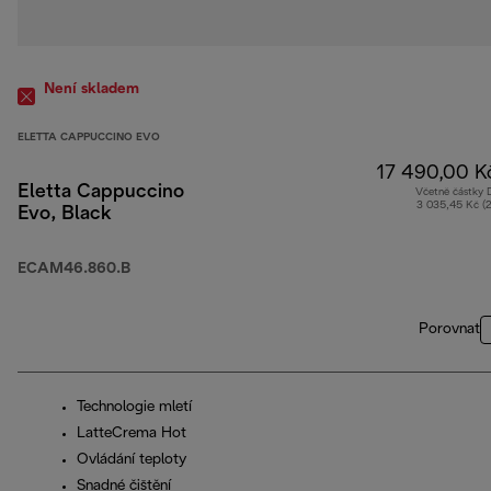
Není skladem
ELETTA CAPPUCCINO EVO
17 490,00 K
Eletta Cappuccino
Včetně částky
3 035,45 Kč (
Evo, Black
ECAM46.860.B
Porovnat
Technologie mletí
LatteCrema Hot
Ovládání teploty
Snadné čištění