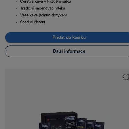
Čerstvá káva v každém šálku
Tradiční napěňovač mléka
Vaše káva jedním dotykem
Snadné čištění
Přidat do košíku
Další informace