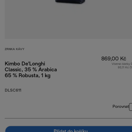
ZRNKA KÁVY
869,00 Kč
Kimbo De'Longhi
Včetně částky
93,11 Kč (
Classic, 35 % Arabica
65 % Robusta, 1 kg
DLSC611
Porovnat
Přidat do košíku