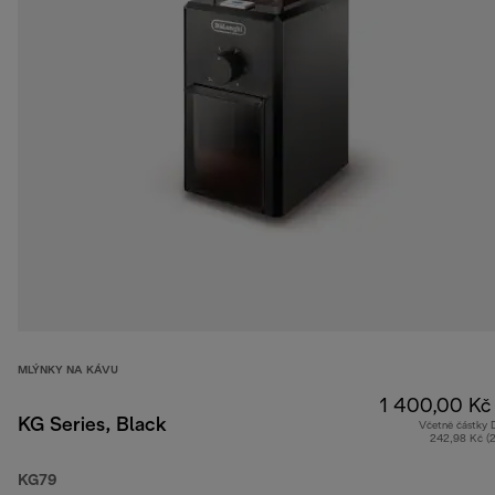
MLÝNKY NA KÁVU
1 400,00 Kč
KG Series, Black
Včetně částky
242,98 Kč (
KG79