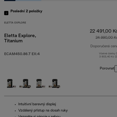
Poslední 2
položky
ELETTA EXPLORE
22 491,00 K
Eletta Explore,
24 990,00 K
Titanium
Doporučená cen
ECAM450.86.T EX:4
Včetně částky
3 903,40 Kč (
Porovnat
Intuitivní barevný displej
Vzdálený přístup na dosah ruky
Vezměte si nápoje s sebou