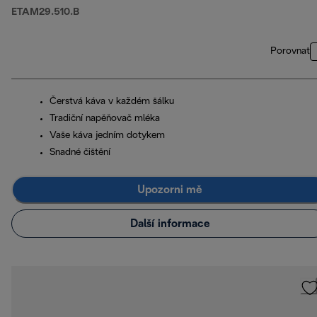
ETAM29.510.B
Porovnat
Čerstvá káva v každém šálku
Tradiční napěňovač mléka
Vaše káva jedním dotykem
Snadné čištění
Upozorni mě
Další informace