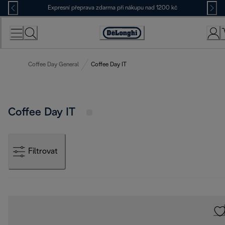
Skip
Expresní přeprava zdarma při nákupu nad 1200 kč
to
Content
Accessibility
Statement
Coffee Day General
Coffee Day IT
Coffee Day IT
Filtrovat