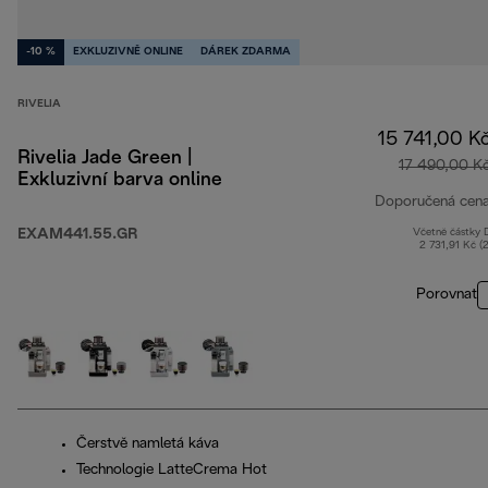
-10 %
EXKLUZIVNĚ ONLINE
DÁREK ZDARMA
RIVELIA
15 741,00 K
Rivelia Jade Green |
17 490,00 K
Exkluzivní barva online
Doporučená cen
EXAM441.55.GR
Včetně částky
2 731,91 Kč (
Porovnat
Čerstvě namletá káva
Technologie LatteCrema Hot