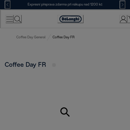
Skip
Expresní přeprava zdarma při nákupu nad 1200 kč
to
Content
Accessibility
Statement
Coffee Day General
Coffee Day FR
Coffee Day FR