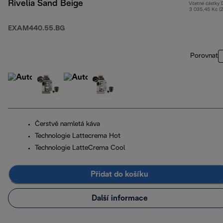
Rivelia Sand Beige
Včetně částky
3 035,45 Kč (
EXAM440.55.BG
Porovnat
Čerstvě namletá káva
Technologie Lattecrema Hot
Technologie LatteCrema Cool
Přidat do košíku
Další informace