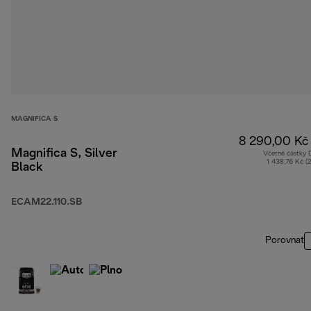
MAGNIFICA S
8 290,00 Kč
Magnifica S, Silver
Včetně částky
1 438,76 Kč (
Black
ECAM22.110.SB
Porovnat