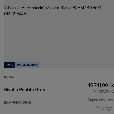
-10 %
DÁREK ZDARMA
RIVELIA
15 741,00 K
Rivelia Pebble Grey
17 490,00 K
Doporučená cen
EXAM440.55.G
Včetně částky
2 731,91 Kč (