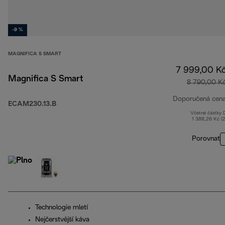
-9 %
MAGNIFICA S SMART
7 999,00 K
Magnifica S Smart
8 790,00 K
Doporučená cen
ECAM230.13.B
Včetně částky
1 388,26 Kč (
Porovnat
Technologie mletí
Nejčerstvější káva