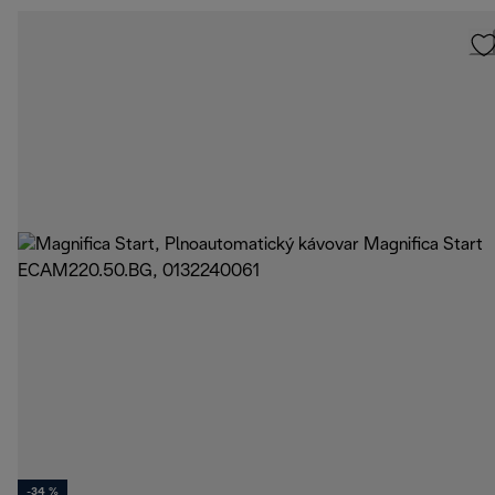
-34 %