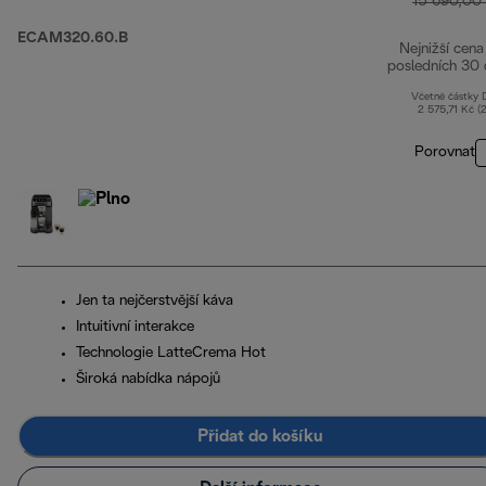
15 690,00
ECAM320.60.B
Nejnižší cena
posledních 30 
Včetně částky
2 575,71 Kč (
Porovnat
Jen ta nejčerstvější káva
Intuitivní interakce
Technologie LatteCrema Hot
Široká nabídka nápojů
Přidat do košíku