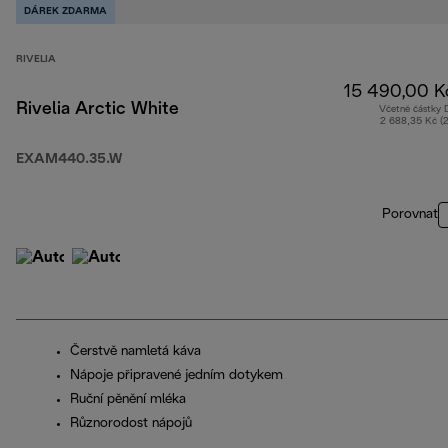
DÁREK ZDARMA
RIVELIA
15 490,00 K
Rivelia Arctic White
Včetně částky
2 688,35 Kč (
EXAM440.35.W
Porovnat
Čerstvě namletá káva
Nápoje připravené jedním dotykem
Ruční pěnění mléka
Různorodost nápojů