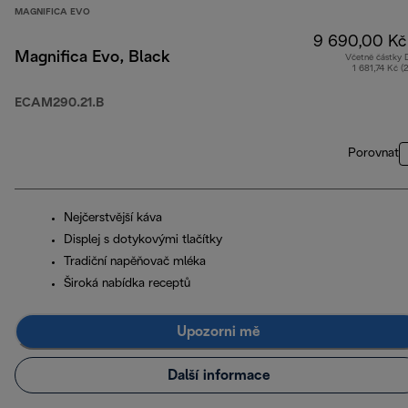
MAGNIFICA EVO
9 690,00 Kč
Magnifica Evo, Black
Včetně částky
1 681,74 Kč (
ECAM290.21.B
Porovnat
Nejčerstvější káva
Displej s dotykovými tlačítky
Tradiční napěňovač mléka
Široká nabídka receptů
Upozorni mě
Další informace