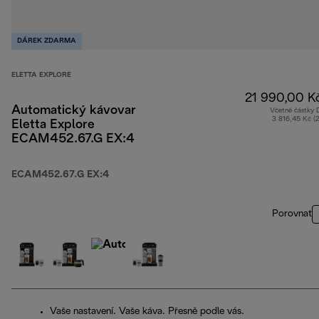
DÁREK ZDARMA
ELETTA EXPLORE
21 990,00 K
Automatický kávovar
Včetně částky
3 816,45 Kč (
Eletta Explore
ECAM452.67.G EX:4
ECAM452.67.G EX:4
Porovnat
Vaše nastavení. Vaše káva. Přesně podle vás.