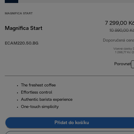
MAGNIFICA START
7 299,00 K
Magnifica Start
10 990,00 K
Doporučená cen
ECAM220.50.BG
Včetně částky
1 266,77 Kč (
Porovnat
The freshest coffee
Effortless control
Authentic barista experience
One-touch simplicity
Přidat do košíku