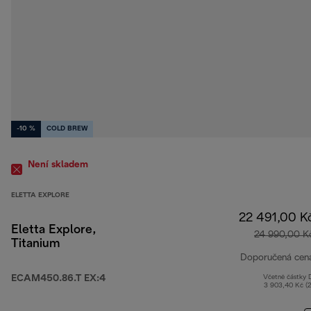
-10 %
COLD BREW
Není skladem
ELETTA EXPLORE
22 491,00 K
Eletta Explore,
24 990,00 K
Titanium
Doporučená cen
ECAM450.86.T EX:4
Včetně částky
3 903,40 Kč (