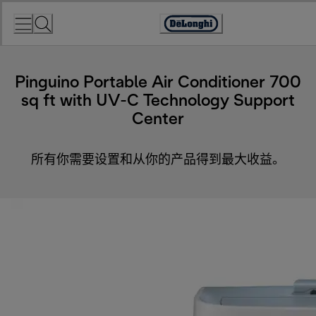
Skip
to
Accessibility
Content
Statement
Pinguino Portable Air Conditioner 700
sq ft with UV-C Technology Support
Center
所有你需要设置和从你的产品得到最大收益。