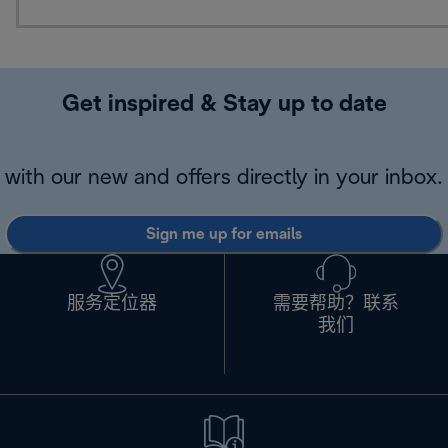
Get inspired & Stay up to date
with our new and offers directly in your inbox.
Sign me up for emails
服务定位器
需要帮助？联系
我们