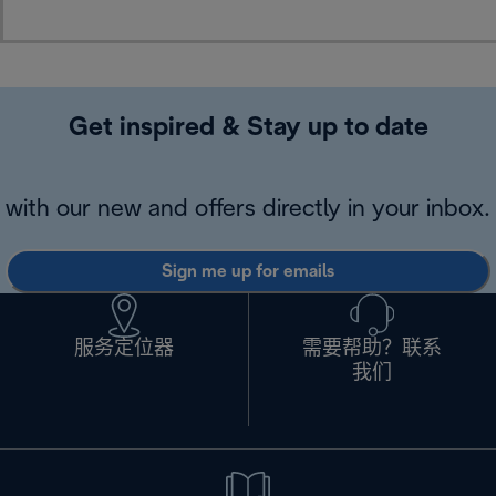
Get inspired & Stay up to date
with our new and offers directly in your inbox.
Sign me up for emails
服务定位器
需要帮助？联系
我们