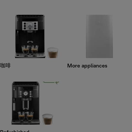
咖啡
More appliances