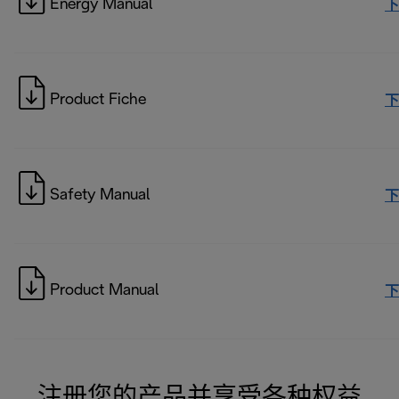
Energy Manual
下
Product Fiche
下
Safety Manual
下
Product Manual
下