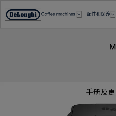
Skip
to
Coffee machines
配件和保养
Content
Accessibility
Statement
M
手册及更