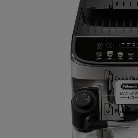
Safety M
Product 
Quick Gu
Product F