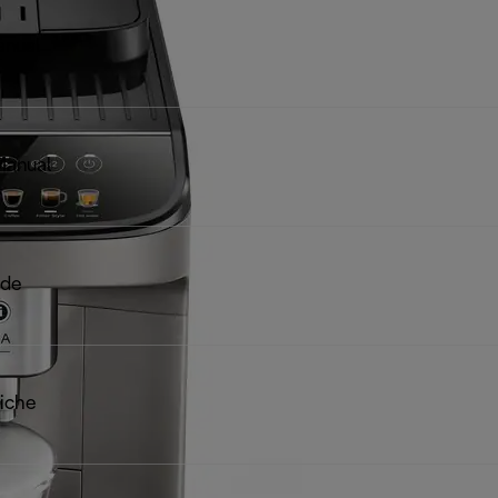
anual
Manual
ide
iche