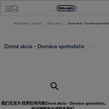
Skip
to
Accessibility
Content
Statement
Winter Sales - General
Zimná akcia
Zimná akcia - Domáce spotrebič
Zimná akcia - Domáce spotrebiče
我们无法为 找到任何内容Zimná akcia - Domáce spotrebiče。