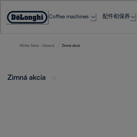
Skip
to
Coffee machines
配件和保养
Content
Accessibility
Statement
Winter Sales - General
Zimná akcia
Zimná akcia