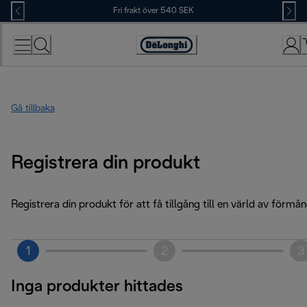
Skip
Fri frakt över 540 SEK
to
Content
Accessibility
Statement
Gå tillbaka
Registrera din produkt
Registrera din produkt för att få tillgång till en värld av förmån
1
2
3
Inga produkter hittades