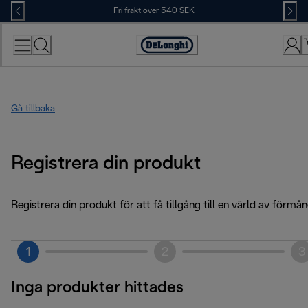
Skip
Fri frakt över 540 SEK
to
Content
Accessibility
Statement
Gå tillbaka
Registrera din produkt
Registrera din produkt för att få tillgång till en värld av förmån
1
2
3
Inga produkter hittades