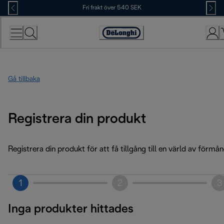
Skip
Fri frakt över 540 SEK
to
Content
Accessibility
Statement
Gå tillbaka
Registrera din produkt
Registrera din produkt för att få tillgång till en värld av förmån
1
2
3
Inga produkter hittades